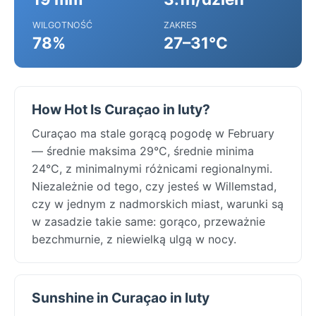
WILGOTNOŚĆ
ZAKRES
78%
27–31°C
How Hot Is Curaçao in luty?
Curaçao ma stale gorącą pogodę w February
— średnie maksima 29°C, średnie minima
24°C, z minimalnymi różnicami regionalnymi.
Niezależnie od tego, czy jesteś w Willemstad,
czy w jednym z nadmorskich miast, warunki są
w zasadzie takie same: gorąco, przeważnie
bezchmurnie, z niewielką ulgą w nocy.
Sunshine in Curaçao in luty