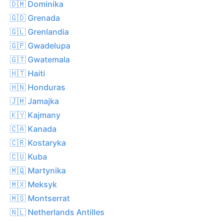
🇩🇲 Dominika
🇬🇩 Grenada
🇬🇱 Grenlandia
🇬🇵 Gwadelupa
🇬🇹 Gwatemala
🇭🇹 Haiti
🇭🇳 Honduras
🇯🇲 Jamajka
🇰🇾 Kajmany
🇨🇦 Kanada
🇨🇷 Kostaryka
🇨🇺 Kuba
🇲🇶 Martynika
🇲🇽 Meksyk
🇲🇸 Montserrat
🇳🇱 Netherlands Antilles