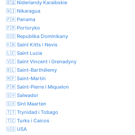
🇧🇶 Niderlandy Karaibskie
🇳🇮 Nikaragua
🇵🇦 Panama
🇵🇷 Portoryko
🇩🇴 Republika Dominikany
🇰🇳 Saint Kitts i Nevis
🇱🇨 Saint Lucia
🇻🇨 Saint Vincent i Grenadyny
🇧🇱 Saint-Barthélemy
🇲🇫 Saint-Martin
🇵🇲 Saint-Pierre i Miquelon
🇸🇻 Salwador
🇸🇽 Sint Maarten
🇹🇹 Trynidad i Tobago
🇹🇨 Turks i Caicos
🇺🇸 USA