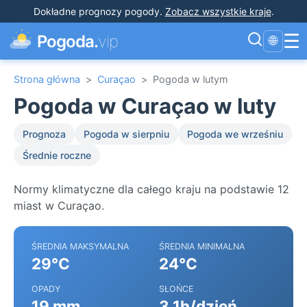
Dokładne prognozy pogody
.
Zobacz wszystkie kraje
.
☰
Pogoda.
vip
🌐
Strona główna
>
Curaçao
>
Pogoda w lutym
Pogoda w Curaçao w luty
Prognoza
Pogoda w sierpniu
Pogoda we wrześniu
Średnie roczne
Normy klimatyczne dla całego kraju na podstawie 12
miast w Curaçao.
ŚREDNIA MAKSYMALNA
ŚREDNIA MINIMALNA
29°C
24°C
OPADY
SŁOŃCE
19 mm
3.1h/dzień