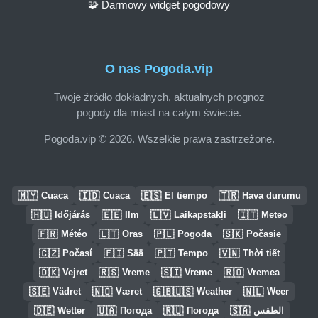
🧩 Darmowy widget pogodowy
O nas Pogoda.vip
Twoje źródło dokładnych, aktualnych prognoz
pogody dla miast na całym świecie.
Pogoda.vip © 2026. Wszelkie prawa zastrzeżone.
🇲🇾
🇮🇩
🇪🇸
🇹🇷
Cuaca
Cuaca
El tiempo
Hava durumu
🇭🇺
🇪🇪
🇱🇻
🇮🇹
Időjárás
Ilm
Laikapstākļi
Meteo
🇫🇷
🇱🇹
🇵🇱
🇸🇰
Météo
Oras
Pogoda
Počasie
🇨🇿
🇫🇮
🇵🇹
🇻🇳
Počasí
Sää
Tempo
Thời tiết
🇩🇰
🇷🇸
🇸🇮
🇷🇴
Vejret
Vreme
Vreme
Vremea
🇸🇪
🇳🇴
🇬🇧🇺🇸
🇳🇱
Vädret
Været
Weather
Weer
🇩🇪
🇺🇦
🇷🇺
🇸🇦
Wetter
Погода
Погода
الطقس