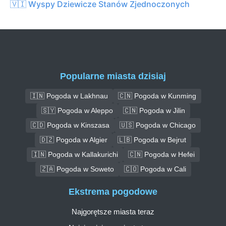
🇻🇮 Wyspy Dziewicze Stanów Zjednoczonych
Popularne miasta dzisiaj
🇮🇳 Pogoda w Lakhnau
🇨🇳 Pogoda w Kunming
🇸🇾 Pogoda w Aleppo
🇨🇳 Pogoda w Jilin
🇨🇩 Pogoda w Kinszasa
🇺🇸 Pogoda w Chicago
🇩🇿 Pogoda w Algier
🇱🇧 Pogoda w Bejrut
🇮🇳 Pogoda w Kallakurichi
🇨🇳 Pogoda w Hefei
🇿🇦 Pogoda w Soweto
🇨🇴 Pogoda w Cali
Ekstrema pogodowe
Najgorętsze miasta teraz