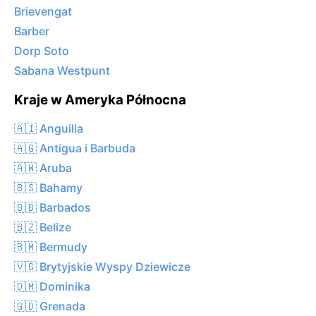
Brievengat
Barber
Dorp Soto
Sabana Westpunt
Kraje w Ameryka Północna
🇦🇮 Anguilla
🇦🇬 Antigua i Barbuda
🇦🇼 Aruba
🇧🇸 Bahamy
🇧🇧 Barbados
🇧🇿 Belize
🇧🇲 Bermudy
🇻🇬 Brytyjskie Wyspy Dziewicze
🇩🇲 Dominika
🇬🇩 Grenada