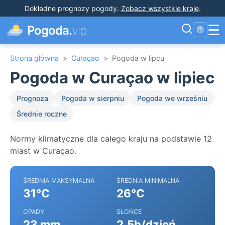
Dokładne prognozy pogody
.
Zobacz wszystkie kraje
.
☰
Pogoda.
vip
🌐
Strona główna
>
Curaçao
>
Pogoda w lipcu
Pogoda w Curaçao w lipiec
Prognoza
Pogoda w sierpniu
Pogoda we wrześniu
Średnie roczne
Normy klimatyczne dla całego kraju na podstawie 12
miast w Curaçao.
ŚREDNIA MAKSYMALNA
ŚREDNIA MINIMALNA
31°C
26°C
OPADY
SŁOŃCE
23 mm
2.5h/dzień