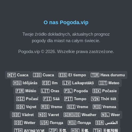
O nas Pogoda.vip
Twoje źródło dokładnych, aktualnych prognoz
pogody dla miast na całym świecie.
Pogoda.vip © 2026. Wszelkie prawa zastrzeżone.
🇲🇾
🇮🇩
🇪🇸
🇹🇷
Cuaca
Cuaca
El tiempo
Hava durumu
🇭🇺
🇪🇪
🇱🇻
🇮🇹
Időjárás
Ilm
Laikapstākļi
Meteo
🇫🇷
🇱🇹
🇵🇱
🇸🇰
Météo
Oras
Pogoda
Počasie
🇨🇿
🇫🇮
🇵🇹
🇻🇳
Počasí
Sää
Tempo
Thời tiết
🇩🇰
🇷🇸
🇸🇮
🇷🇴
Vejret
Vreme
Vreme
Vremea
🇸🇪
🇳🇴
🇬🇧🇺🇸
🇳🇱
Vädret
Været
Weather
Weer
🇩🇪
🇺🇦
🇷🇺
🇸🇦
Wetter
Погода
Погода
الطقس
🇹🇭
🇯🇵
🇭🇰
🇹🇼
สภาพอากาศ
天気
天氣
天氣預報