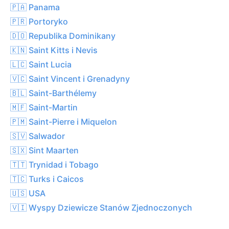
🇵🇦 Panama
🇵🇷 Portoryko
🇩🇴 Republika Dominikany
🇰🇳 Saint Kitts i Nevis
🇱🇨 Saint Lucia
🇻🇨 Saint Vincent i Grenadyny
🇧🇱 Saint-Barthélemy
🇲🇫 Saint-Martin
🇵🇲 Saint-Pierre i Miquelon
🇸🇻 Salwador
🇸🇽 Sint Maarten
🇹🇹 Trynidad i Tobago
🇹🇨 Turks i Caicos
🇺🇸 USA
🇻🇮 Wyspy Dziewicze Stanów Zjednoczonych