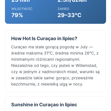
WILGOTNOŚĆ
ZAKRES
79%
29–33°C
How Hot Is Curaçao in lipiec?
Curaçao ma stale gorącą pogodę w July —
średnie maksima 31°C, średnie minima 26°C, z
minimalnymi różnicami regionalnymi.
Niezależnie od tego, czy jesteś w Willemstad,
czy w jednym z nadmorskich miast, warunki są
w zasadzie takie same: gorąco, przeważnie
bezchmurnie, z niewielką ulgą w nocy.
Sunshine in Curaçao in lipiec