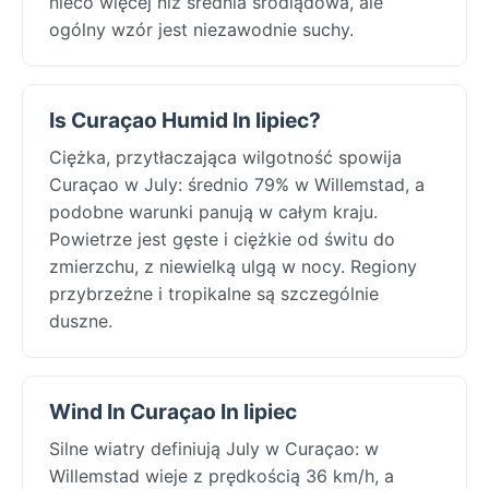
nieco więcej niż średnia śródlądowa, ale
ogólny wzór jest niezawodnie suchy.
Is Curaçao Humid In lipiec?
Ciężka, przytłaczająca wilgotność spowija
Curaçao w July: średnio 79% w Willemstad, a
podobne warunki panują w całym kraju.
Powietrze jest gęste i ciężkie od świtu do
zmierzchu, z niewielką ulgą w nocy. Regiony
przybrzeżne i tropikalne są szczególnie
duszne.
Wind In Curaçao In lipiec
Silne wiatry definiują July w Curaçao: w
Willemstad wieje z prędkością 36 km/h, a