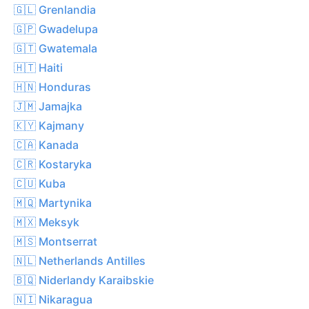
🇬🇱 Grenlandia
🇬🇵 Gwadelupa
🇬🇹 Gwatemala
🇭🇹 Haiti
🇭🇳 Honduras
🇯🇲 Jamajka
🇰🇾 Kajmany
🇨🇦 Kanada
🇨🇷 Kostaryka
🇨🇺 Kuba
🇲🇶 Martynika
🇲🇽 Meksyk
🇲🇸 Montserrat
🇳🇱 Netherlands Antilles
🇧🇶 Niderlandy Karaibskie
🇳🇮 Nikaragua