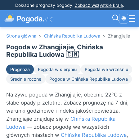
Dokładne prognozy pogody
.
Zobacz wszystkie kraje
.
☰
Pogoda.
vip
🌐
Strona główna
>
Chińska Republika Ludowa
>
Zhangjiajie
Pogoda w Zhangjiajie, Chińska
Republika Ludowa 🇨🇳
Prognoza
Pogoda w sierpniu
Pogoda we wrześniu
Średnie roczne
Pogoda w Chińska Republika Ludowa
Na żywo pogoda w Zhangjiajie, obecnie 22°C z
słabe opady przelotne. Zobacz prognozę na 7 dni,
warunki godzinowe i indeks jakości powietrza.
Zhangjiajie znajduje się w
Chińska Republika
Ludowa
— zobacz pogodę we wszystkich
głównych miastach w
Chińska Republika Ludowa
,