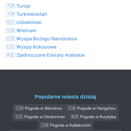
🇹🇷 Turcja
🇹🇲 Turkmenistan
🇺🇿 Uzbekistan
🇻🇳 Wietnam
🇨🇽 Wyspa Bożego Narodzenia
🇨🇨 Wyspy Kokosowe
🇦🇪 Zjednoczone Emiraty Arabskie
Popularne miasta dzisiaj
🇨🇳 Pogoda w Wenzhou
🇨🇳 Pogoda w Hangzhou
🇸🇩 Pogoda w Omdurman
🇧🇷 Pogoda w Kurytyba
🇮🇳 Pogoda w Kallakurichi