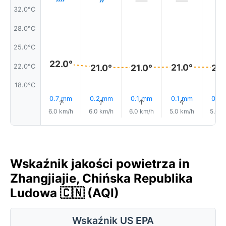
32.0°C
28.0°C
25.0°C
22.0°
21.0°
22.0°C
21.0°
21.0°
21.
18.0°C
0.7 mm
0.2 mm
0.1 mm
0.1 mm
0.1 
↑
↑
↑
↑
6.0 km/h
6.0 km/h
6.0 km/h
5.0 km/h
5.0 k
Wskaźnik jakości powietrza in
Zhangjiajie, Chińska Republika
Ludowa 🇨🇳 (AQI)
Wskaźnik US EPA