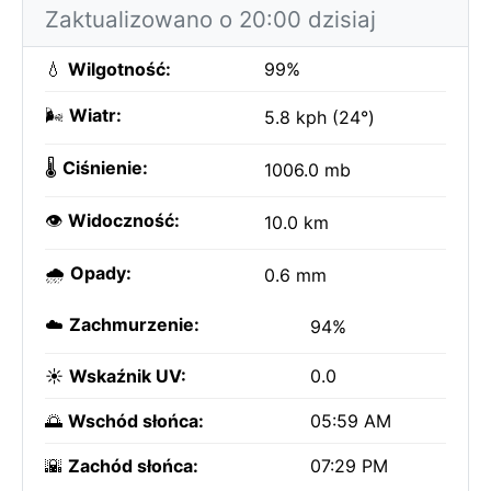
Zaktualizowano o 20:00 dzisiaj
💧
Wilgotność:
99%
🌬️
Wiatr:
5.8 kph (24°)
🌡️
Ciśnienie:
1006.0 mb
👁️
Widoczność:
10.0 km
🌧️
Opady:
0.6 mm
☁️
Zachmurzenie:
94%
☀️
Wskaźnik UV:
0.0
🌅
Wschód słońca:
05:59 AM
🌇
Zachód słońca:
07:29 PM