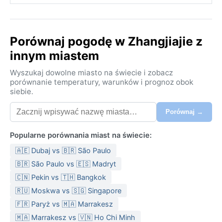
Porównaj pogodę w Zhangjiajie z
innym miastem
Wyszukaj dowolne miasto na świecie i zobacz
porównanie temperatury, warunków i prognoz obok
siebie.
Porównaj →
Popularne porównania miast na świecie:
🇦🇪 Dubaj vs 🇧🇷 São Paulo
🇧🇷 São Paulo vs 🇪🇸 Madryt
🇨🇳 Pekin vs 🇹🇭 Bangkok
🇷🇺 Moskwa vs 🇸🇬 Singapore
🇫🇷 Paryż vs 🇲🇦 Marrakesz
🇲🇦 Marrakesz vs 🇻🇳 Ho Chi Minh