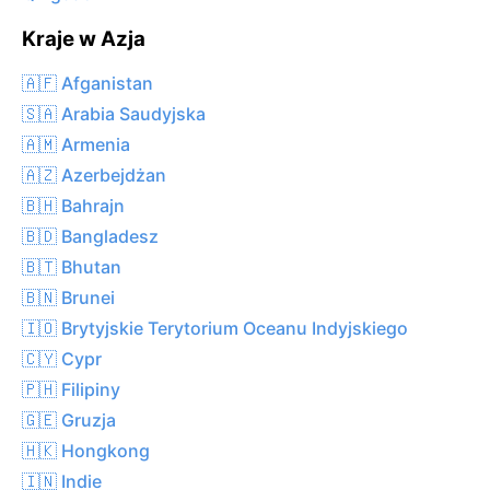
Kraje w Azja
🇦🇫 Afganistan
🇸🇦 Arabia Saudyjska
🇦🇲 Armenia
🇦🇿 Azerbejdżan
🇧🇭 Bahrajn
🇧🇩 Bangladesz
🇧🇹 Bhutan
🇧🇳 Brunei
🇮🇴 Brytyjskie Terytorium Oceanu Indyjskiego
🇨🇾 Cypr
🇵🇭 Filipiny
🇬🇪 Gruzja
🇭🇰 Hongkong
🇮🇳 Indie