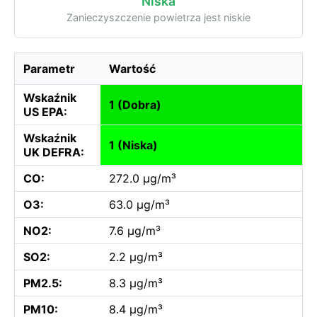
Niska
Zanieczyszczenie powietrza jest niskie
Parametr
Wartość
Wskaźnik
1 (Dobra)
US EPA:
Wskaźnik
1 (Niska)
UK DEFRA:
CO:
272.0 µg/m³
O3:
63.0 µg/m³
NO2:
7.6 µg/m³
SO2:
2.2 µg/m³
PM2.5:
8.3 µg/m³
PM10:
8.4 µg/m³