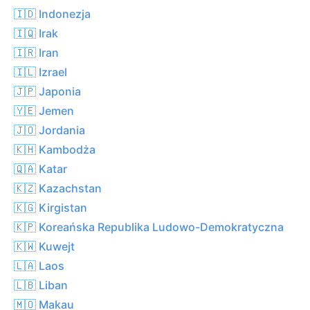
🇮🇩 Indonezja
🇮🇶 Irak
🇮🇷 Iran
🇮🇱 Izrael
🇯🇵 Japonia
🇾🇪 Jemen
🇯🇴 Jordania
🇰🇭 Kambodża
🇶🇦 Katar
🇰🇿 Kazachstan
🇰🇬 Kirgistan
🇰🇵 Koreańska Republika Ludowo-Demokratyczna
🇰🇼 Kuwejt
🇱🇦 Laos
🇱🇧 Liban
🇲🇴 Makau