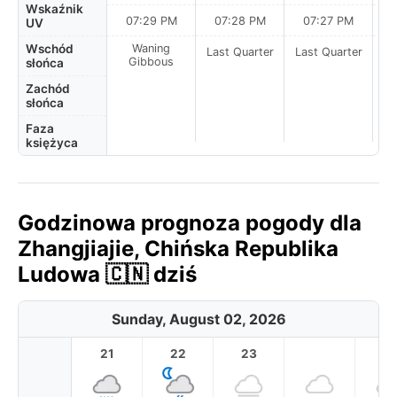
Wskaźnik
07:29 PM
07:28 PM
07:27 PM
UV
Wschód
Waning
Last Quarter
Last Quarter
La
Gibbous
słońca
Zachód
słońca
Faza
księżyca
Godzinowa prognoza pogody dla
Zhangjiajie, Chińska Republika
Ludowa 🇨🇳 dziś
Sunday, August 02, 2026
21
22
23
1