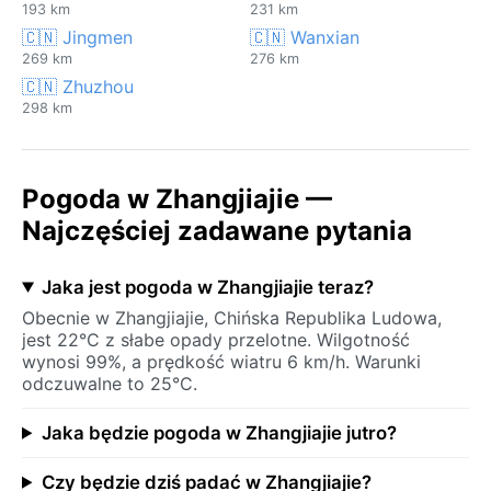
193 km
231 km
🇨🇳 Jingmen
🇨🇳 Wanxian
269 km
276 km
🇨🇳 Zhuzhou
298 km
Pogoda w Zhangjiajie —
Najczęściej zadawane pytania
Jaka jest pogoda w Zhangjiajie teraz?
Obecnie w Zhangjiajie, Chińska Republika Ludowa,
jest 22°C z słabe opady przelotne. Wilgotność
wynosi 99%, a prędkość wiatru 6 km/h. Warunki
odczuwalne to 25°C.
Jaka będzie pogoda w Zhangjiajie jutro?
Czy będzie dziś padać w Zhangjiajie?