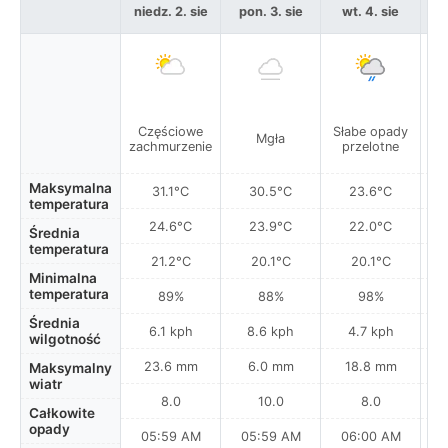
niedz. 2. sie
pon. 3. sie
wt. 4. sie
Częściowe
Słabe opady
Mgła
zachmurzenie
przelotne
Maksymalna
31.1°C
30.5°C
23.6°C
temperatura
24.6°C
23.9°C
22.0°C
Średnia
temperatura
21.2°C
20.1°C
20.1°C
Minimalna
temperatura
89%
88%
98%
Średnia
6.1 kph
8.6 kph
4.7 kph
wilgotność
23.6 mm
6.0 mm
18.8 mm
Maksymalny
wiatr
8.0
10.0
8.0
Całkowite
opady
05:59 AM
05:59 AM
06:00 AM