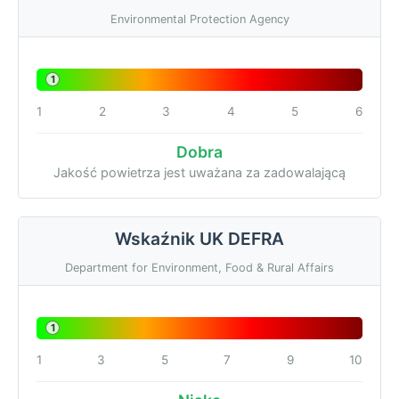
Environmental Protection Agency
1
1
2
3
4
5
6
Dobra
Jakość powietrza jest uważana za zadowalającą
Wskaźnik UK DEFRA
Department for Environment, Food & Rural Affairs
1
1
3
5
7
9
10