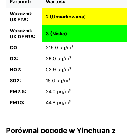
Parametr
Wartość
Wskaźnik
2 (Umiarkowana)
US EPA:
Wskaźnik
3 (Niska)
UK DEFRA:
CO:
219.0 µg/m³
O3:
29.0 µg/m³
NO2:
53.9 µg/m³
SO2:
18.6 µg/m³
PM2.5:
24.0 µg/m³
PM10:
44.8 µg/m³
Porównaj pogodę w Yinchuan z