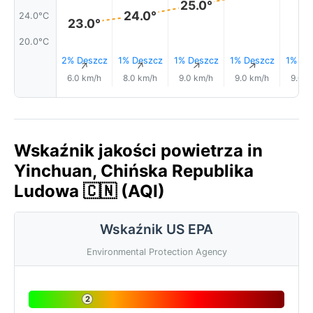
25.0°
24.0°
24.0°C
23.0°
20.0°C
2% Deszcz
1% Deszcz
1% Deszcz
1% Deszcz
1% De
↑
↑
↑
↑
6.0 km/h
8.0 km/h
9.0 km/h
9.0 km/h
9.0 k
Wskaźnik jakości powietrza in
Yinchuan, Chińska Republika
Ludowa 🇨🇳 (AQI)
Wskaźnik US EPA
Environmental Protection Agency
2