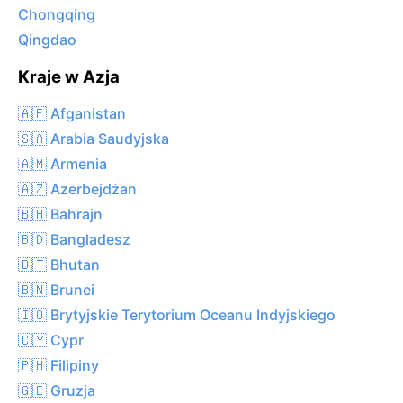
Chongqing
Qingdao
Kraje w Azja
🇦🇫 Afganistan
🇸🇦 Arabia Saudyjska
🇦🇲 Armenia
🇦🇿 Azerbejdżan
🇧🇭 Bahrajn
🇧🇩 Bangladesz
🇧🇹 Bhutan
🇧🇳 Brunei
🇮🇴 Brytyjskie Terytorium Oceanu Indyjskiego
🇨🇾 Cypr
🇵🇭 Filipiny
🇬🇪 Gruzja