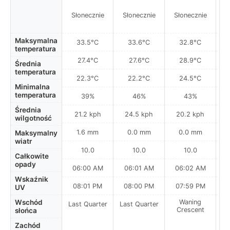
Słonecznie
Słonecznie
Słonecznie
S
Maksymalna
33.5°C
33.6°C
32.8°C
temperatura
27.4°C
27.6°C
28.9°C
Średnia
temperatura
22.3°C
22.2°C
24.5°C
Minimalna
temperatura
39%
46%
43%
Średnia
21.2 kph
24.5 kph
20.2 kph
wilgotność
1.6 mm
0.0 mm
0.0 mm
Maksymalny
wiatr
10.0
10.0
10.0
Całkowite
opady
06:00 AM
06:01 AM
06:02 AM
0
Wskaźnik
08:01 PM
08:00 PM
07:59 PM
UV
Wschód
Waning
Last Quarter
Last Quarter
Crescent
słońca
Zachód