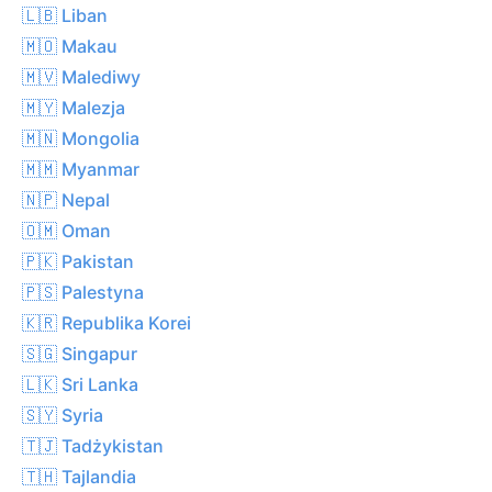
🇱🇧 Liban
🇲🇴 Makau
🇲🇻 Malediwy
🇲🇾 Malezja
🇲🇳 Mongolia
🇲🇲 Myanmar
🇳🇵 Nepal
🇴🇲 Oman
🇵🇰 Pakistan
🇵🇸 Palestyna
🇰🇷 Republika Korei
🇸🇬 Singapur
🇱🇰 Sri Lanka
🇸🇾 Syria
🇹🇯 Tadżykistan
🇹🇭 Tajlandia