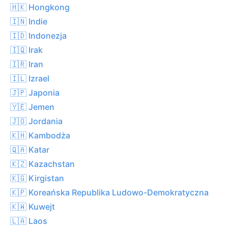
🇭🇰 Hongkong
🇮🇳 Indie
🇮🇩 Indonezja
🇮🇶 Irak
🇮🇷 Iran
🇮🇱 Izrael
🇯🇵 Japonia
🇾🇪 Jemen
🇯🇴 Jordania
🇰🇭 Kambodża
🇶🇦 Katar
🇰🇿 Kazachstan
🇰🇬 Kirgistan
🇰🇵 Koreańska Republika Ludowo-Demokratyczna
🇰🇼 Kuwejt
🇱🇦 Laos