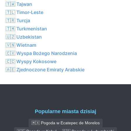
🇹🇼 Tajwan
🇹🇱 Timor-Leste
🇹🇷 Turcja
🇹🇲 Turkmenistan
🇺🇿 Uzbekistan
🇻🇳 Wietnam
🇨🇽 Wyspa Bożego Narodzenia
🇨🇨 Wyspy Kokosowe
🇦🇪 Zjednoczone Emiraty Arabskie
Popularne miasta dzisiaj
🇲🇽 Pogoda w Ecatepec de Morelos