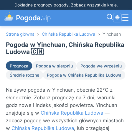
Dokładne prognozy pogody
.
Zobacz wszystkie kraje
.
☰
Pogoda.
vip
🌐
Strona główna
>
Chińska Republika Ludowa
>
Yinchuan
Pogoda w Yinchuan, Chińska Republika
Ludowa 🇨🇳
Prognoza
Pogoda w sierpniu
Pogoda we wrześniu
Średnie roczne
Pogoda w Chińska Republika Ludowa
Na żywo pogoda w Yinchuan, obecnie 22°C z
słonecznie. Zobacz prognozę na 7 dni, warunki
godzinowe i indeks jakości powietrza. Yinchuan
znajduje się w
Chińska Republika Ludowa
—
zobacz pogodę we wszystkich głównych miastach
w
Chińska Republika Ludowa
, lub przeglądaj