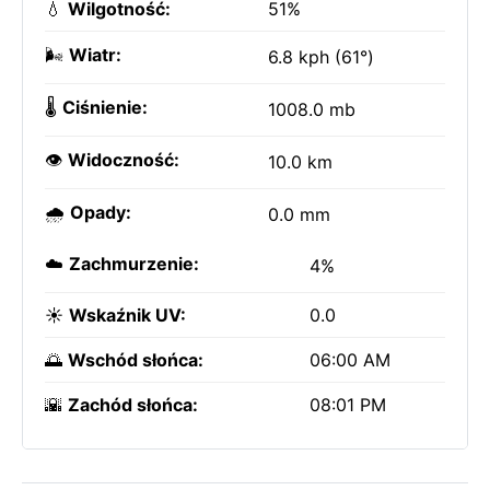
💧
Wilgotność:
51%
🌬️
Wiatr:
6.8 kph (61°)
🌡️
Ciśnienie:
1008.0 mb
👁️
Widoczność:
10.0 km
🌧️
Opady:
0.0 mm
☁️
Zachmurzenie:
4%
☀️
Wskaźnik UV:
0.0
🌅
Wschód słońca:
06:00 AM
🌇
Zachód słońca:
08:01 PM