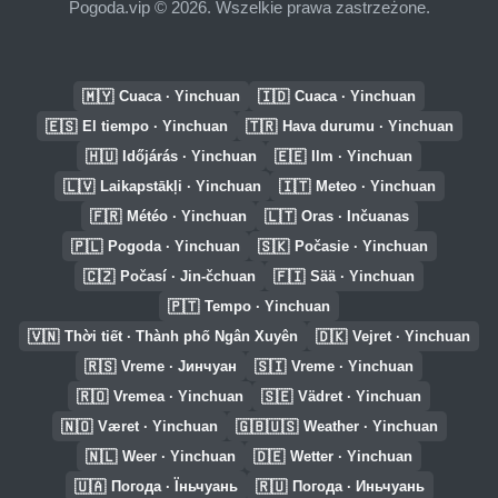
Pogoda.vip © 2026. Wszelkie prawa zastrzeżone.
🇲🇾
🇮🇩
Cuaca · Yinchuan
Cuaca · Yinchuan
🇪🇸
🇹🇷
El tiempo · Yinchuan
Hava durumu · Yinchuan
🇭🇺
🇪🇪
Időjárás · Yinchuan
Ilm · Yinchuan
🇱🇻
🇮🇹
Laikapstākļi · Yinchuan
Meteo · Yinchuan
🇫🇷
🇱🇹
Météo · Yinchuan
Oras · Inčuanas
🇵🇱
🇸🇰
Pogoda · Yinchuan
Počasie · Yinchuan
🇨🇿
🇫🇮
Počasí · Jin-čchuan
Sää · Yinchuan
🇵🇹
Tempo · Yinchuan
🇻🇳
🇩🇰
Thời tiết · Thành phố Ngân Xuyên
Vejret · Yinchuan
🇷🇸
🇸🇮
Vreme · Јинчуан
Vreme · Yinchuan
🇷🇴
🇸🇪
Vremea · Yinchuan
Vädret · Yinchuan
🇳🇴
🇬🇧🇺🇸
Været · Yinchuan
Weather · Yinchuan
🇳🇱
🇩🇪
Weer · Yinchuan
Wetter · Yinchuan
🇺🇦
🇷🇺
Погода · Їньчуань
Погода · Иньчуань