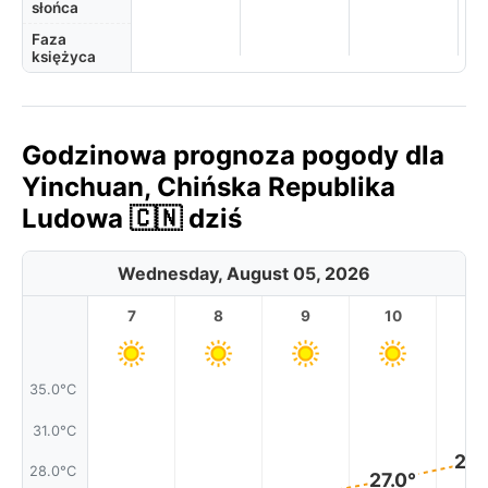
słońca
Faza
księżyca
Godzinowa prognoza pogody dla
Yinchuan, Chińska Republika
Ludowa 🇨🇳 dziś
Wednesday, August 05, 2026
7
8
9
10
11
35.0°C
31.0°C
28.
28.0°C
27.0°