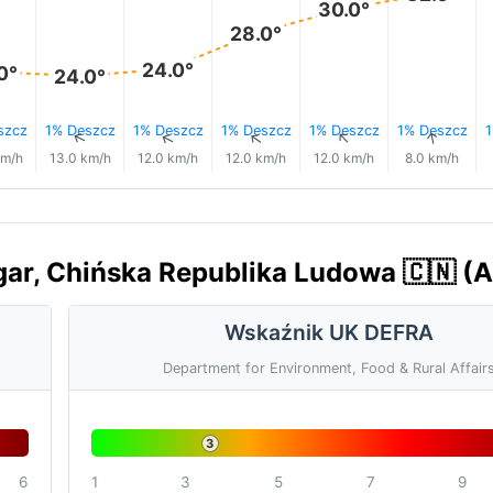
30.0°
28.0°
24.0°
0°
24.0°
szcz
1% Deszcz
1% Deszcz
1% Deszcz
1% Deszcz
1% Deszcz
1
↑
↑
↑
↑
↑
↑
km/h
13.0 km/h
12.0 km/h
12.0 km/h
12.0 km/h
8.0 km/h
gar, Chińska Republika Ludowa 🇨🇳 (A
Wskaźnik UK DEFRA
Department for Environment, Food & Rural Affair
3
6
1
3
5
7
9