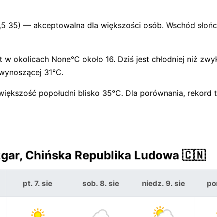
,5 35) — akceptowalna dla większości osób. Wschód słońc
 w okolicach None°C około 16. Dziś jest chłodniej niż zw
 wynoszącej 31°C.
ększość popołudni blisko 35°C. Dla porównania, rekord 
gar, Chińska Republika Ludowa 🇨🇳
pt. 7. sie
sob. 8. sie
niedz. 9. sie
pon