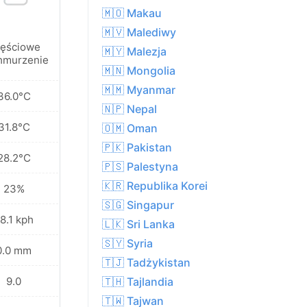
🇲🇴 Makau
🇲🇻 Malediwy
ęściowe
🇲🇾 Malezja
hmurzenie
🇲🇳 Mongolia
🇲🇲 Myanmar
36.0°C
🇳🇵 Nepal
31.8°C
🇴🇲 Oman
🇵🇰 Pakistan
28.2°C
🇵🇸 Palestyna
🇰🇷 Republika Korei
23%
🇸🇬 Singapur
8.1 kph
🇱🇰 Sri Lanka
🇸🇾 Syria
0.0 mm
🇹🇯 Tadżykistan
9.0
🇹🇭 Tajlandia
🇹🇼 Tajwan