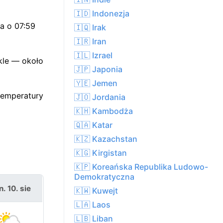
🇮🇩 Indonezja
a o 07:59
🇮🇶 Irak
🇮🇷 Iran
🇮🇱 Izrael
ykle — około
🇯🇵 Japonia
🇾🇪 Jemen
temperatury
🇯🇴 Jordania
🇰🇭 Kambodża
🇶🇦 Katar
🇰🇿 Kazachstan
🇰🇬 Kirgistan
🇰🇵 Koreańska Republika Ludowo-
Demokratyczna
. 10. sie
🇰🇼 Kuwejt
🇱🇦 Laos
🇱🇧 Liban