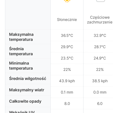
Częściowe
Słonecznie
zachmurzenie
Maksymalna
36.5°C
32.9°C
temperatura
29.9°C
28.1°C
Średnia
temperatura
23.5°C
24.9°C
Minimalna
temperatura
22%
22%
Średnia wilgotność
43.9 kph
38.5 kph
Maksymalny wiatr
0.1 mm
0.0 mm
Całkowite opady
8.0
6.0
Wskaźnik UV