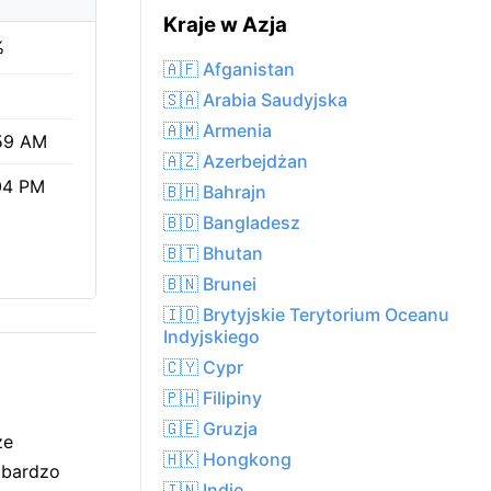
Kraje w Azja
%
🇦🇫 Afganistan
🇸🇦 Arabia Saudyjska
🇦🇲 Armenia
59 AM
🇦🇿 Azerbejdżan
04 PM
🇧🇭 Bahrajn
🇧🇩 Bangladesz
🇧🇹 Bhutan
🇧🇳 Brunei
🇮🇴 Brytyjskie Terytorium Oceanu
Indyjskiego
🇨🇾 Cypr
🇵🇭 Filipiny
🇬🇪 Gruzja
ze
🇭🇰 Hongkong
 bardzo
🇮🇳 Indie