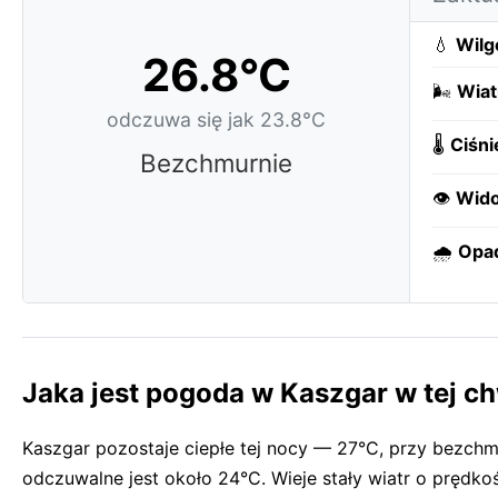
💧
Wilg
26.8°C
🌬️
Wiat
odczuwa się jak 23.8°C
🌡️
Ciśni
Bezchmurnie
👁️
Wido
🌧️
Opa
Jaka jest pogoda w Kaszgar w tej ch
Kaszgar pozostaje ciepłe tej nocy — 27°C, przy bezch
odczuwalne jest około 24°C. Wieje stały wiatr o prędk