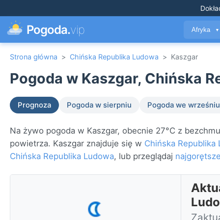
Dokła
Pogoda.
vip
Afryka
▼
Strona główna
>
Chińska Republika Ludowa
>
Kaszgar
Pogoda w Kaszgar, Chińska R
Prognoza
Pogoda w sierpniu
Pogoda we wrześniu
Na żywo pogoda w Kaszgar, obecnie 27°C z bezchmurn
powietrza. Kaszgar znajduje się w
Chińska Republika
Chińska Republika Ludowa
, lub przeglądaj
najgorętsze
Aktu
Lud
Zaktua