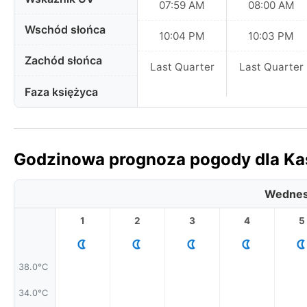
07:59 AM
08:00 AM
Wschód słońca
10:04 PM
10:03 PM
Zachód słońca
Last Quarter
Last Quarter
Faza księżyca
Godzinowa prognoza pogody dla Kas
Wednes
1
2
3
4
5
38.0°C
34.0°C