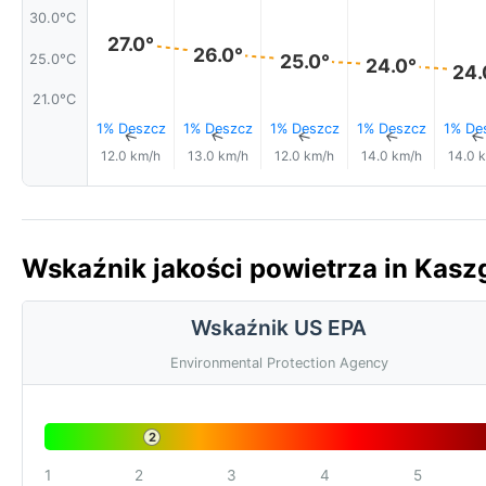
30.0°C
27.0°
26.0°
25.0°
25.0°C
24.0°
24.
21.0°C
1% Deszcz
1% Deszcz
1% Deszcz
1% Deszcz
1% De
↑
↑
↑
↑
12.0 km/h
13.0 km/h
12.0 km/h
14.0 km/h
14.0 
Wskaźnik jakości powietrza in Kasz
Wskaźnik US EPA
Environmental Protection Agency
2
1
2
3
4
5