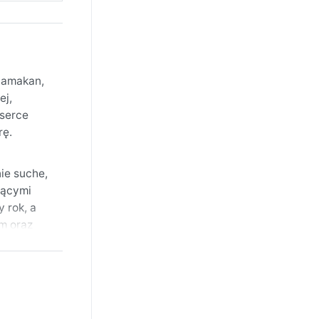
klamakan,
ej,
 serce
rę.
ie suche,
jącymi
 rok, a
em oraz
iedy
ogą
tynnego