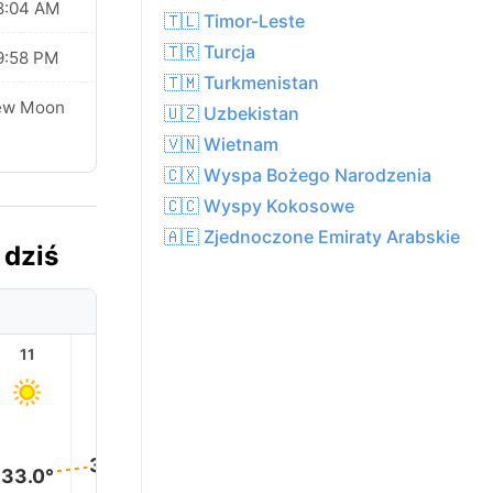
8:04 AM
🇹🇱 Timor-Leste
🇹🇷 Turcja
9:58 PM
🇹🇲 Turkmenistan
ew Moon
🇺🇿 Uzbekistan
🇻🇳 Wietnam
🇨🇽 Wyspa Bożego Narodzenia
🇨🇨 Wyspy Kokosowe
🇦🇪 Zjednoczone Emiraty Arabskie
 dziś
11
12
13
14
15
16
36.0°
36.0°
36.0°
35.0°
34.0°
33.0°