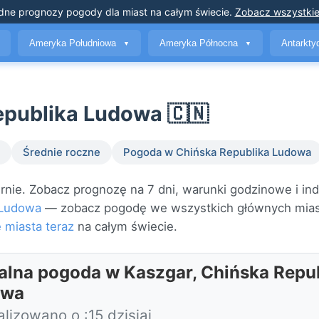
dne prognozy pogody
dla miast na całym świecie
.
Zobacz wszystkie
Ameryka Południowa
Ameryka Północna
Antarkt
▼
▼
epublika Ludowa 🇨🇳
Średnie roczne
Pogoda w Chińska Republika Ludowa
ie. Zobacz prognozę na 7 dni, warunki godzinowe i ind
 Ludowa
— zobacz pogodę we wszystkich głównych mia
 miasta teraz
na całym świecie.
alna pogoda w Kaszgar, Chińska Repu
owa
lizowano o :15 dzisiaj