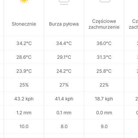
Częściowe
Cz
Słonecznie
Burza pyłowa
zachmurzenie
zac
34.2°C
34.4°C
36.0°C
28.6°C
29.1°C
31.3°C
23.9°C
24.2°C
25.8°C
25%
27%
22%
43.2 kph
41.4 kph
18.7 kph
2
1.2 mm
0.1 mm
0.0 mm
10.0
8.0
9.0