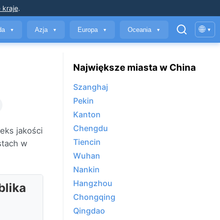
 kraje
.
🌐
yda
Azja
Europa
Oceania
▾
▼
▼
▼
▼
Największe miasta w China
Szanghaj
Pekin
Kanton
Chengdu
eks jakości
Tiencin
stach w
Wuhan
Nankin
Hangzhou
blika
Chongqing
Qingdao