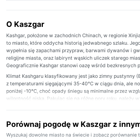
O Kaszgar
Kashgar, położone w zachodnich Chinach, w regionie Xinji
to miasto, które oddycha historią jedwabnego szlaku. Jego
wypełnia się zapachami przypraw, barwami dywanów i gwa
religijne miasta, oraz labirynt wąskich uliczek starego mi
Geograficznie Kashgar stanowi oazę wśród bezkresnych pus
Klimat Kashgaru klasyfikowany jest jako zimny pustynny (
z temperaturami sięgającymi 35-40°C w ciągu dnia, ale n
poniżej -10°C, choć opady śniegu są minimalne przez wzgl
wilgotność niska. Pakując się na różne pory roku, należy w
ciepłe warstwy na zimę, włącznie z kurtką i czapką – ró
Najlepszy czas na odwiedziny Kashgaru pod kątem pogody t
Porównaj pogodę w Kaszgar z inny
temperatury są przyjemnie umiarkowane. Wiosną często 
ograniczyć widoczność i utrudnić zwiedzanie. Zimą możliwe
Wyszukaj dowolne miasto na świecie i zobacz porównanie t
doświadcza monsunów ani cyklonów, ale cechuje się zna