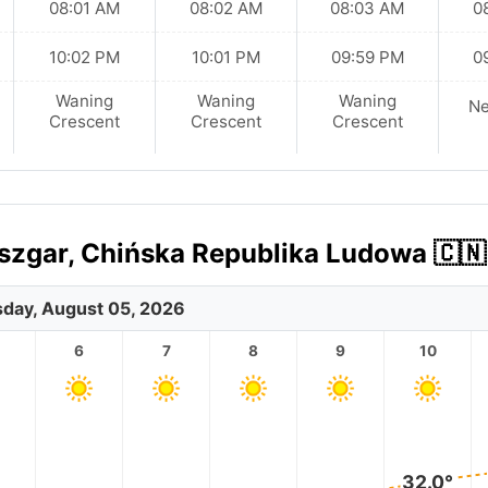
08:01 AM
08:02 AM
08:03 AM
0
10:02 PM
10:01 PM
09:59 PM
0
Waning
Waning
Waning
N
Crescent
Crescent
Crescent
zgar, Chińska Republika Ludowa 🇨🇳
day, August 05, 2026
6
7
8
9
10
32.0°