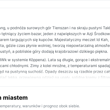
ang, u podnóża surowych gór Tienszan i na skraju pustyni Ta
 tętniący życiem bazar, jeden z największych w Azji Środkow
rem targujących się kupców. Majestatyczny meczet Id Kah,
asta, gdzie czas płynie wolniej, tworzą niepowtarzalną atmosfe
tyń, a pobliskie góry dodają krajobrazowi dzikiego piękna.
BWk w systemie Köppena). Lata są długie, gorące i ekstremaln
ocami chłodnymi. Zimy z kolei mroźne, z temperaturami spada
ąd na pustynną suchość. Opady deszczu są rzadkie przez cały
ziąć lekką, przewiewną odzież na upały, solidne kremy z filtr
żnice temperatur między dniem a nocą mogą być ogromne.
o wiosna (kwiecień-maj) i jesień (wrzesień-październik), k
m miastem
występują gwałtowne burze piaskowe, zwane fenami, które m
 są silne, lodowate wiatry, a latem fale upałów. Kashgar nie
emperatury, warunków i prognoz obok siebie.
cznymi dobowymi wahaniami temperatury, typowymi dla pus