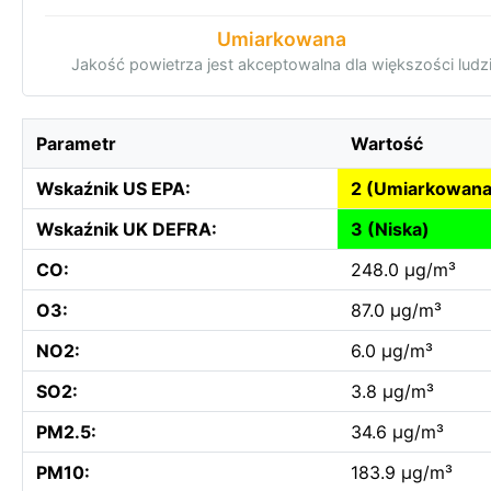
Umiarkowana
Jakość powietrza jest akceptowalna dla większości ludz
Parametr
Wartość
Wskaźnik US EPA:
2 (Umiarkowana
Wskaźnik UK DEFRA:
3 (Niska)
CO:
248.0 µg/m³
O3:
87.0 µg/m³
NO2:
6.0 µg/m³
SO2:
3.8 µg/m³
PM2.5:
34.6 µg/m³
PM10:
183.9 µg/m³