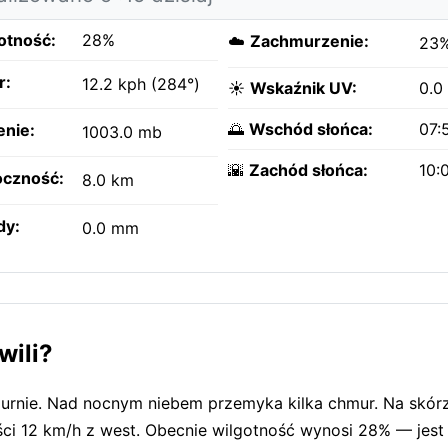
otność:
28%
☁️
Zachmurzenie:
23
r:
12.2 kph (284°)
☀️
Wskaźnik UV:
0.0
🌅
Wschód słońca:
07:
enie:
1003.0 mb
🌇
Zachód słońca:
10:
czność:
8.0 km
dy:
0.0 mm
wili?
murnie. Nad nocnym niebem przemyka kilka chmur. Na skór
ości 12 km/h z west. Obecnie wilgotność wynosi 28% — jest