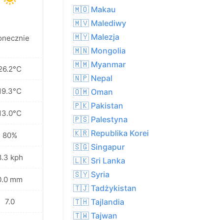
🇲🇴 Makau
🇲🇻 Malediwy
🇲🇾 Malezja
onecznie
🇲🇳 Mongolia
🇲🇲 Myanmar
26.2°C
🇳🇵 Nepal
19.3°C
🇴🇲 Oman
🇵🇰 Pakistan
13.0°C
🇵🇸 Palestyna
🇰🇷 Republika Korei
80%
🇸🇬 Singapur
8.3 kph
🇱🇰 Sri Lanka
🇸🇾 Syria
0.0 mm
🇹🇯 Tadżykistan
7.0
🇹🇭 Tajlandia
🇹🇼 Tajwan