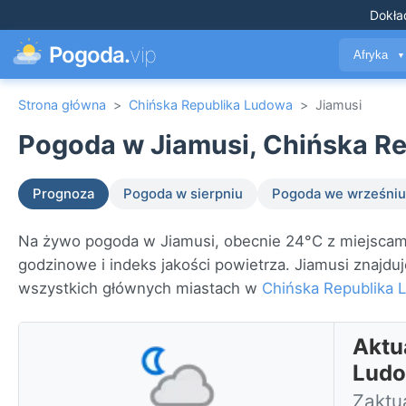
Dokła
Pogoda.
vip
Afryka
▼
Strona główna
>
Chińska Republika Ludowa
>
Jiamusi
Pogoda w Jiamusi, Chińska Re
Prognoza
Pogoda w sierpniu
Pogoda we wrześniu
Na żywo pogoda w Jiamusi, obecnie 24°C z miejscami
godzinowe i indeks jakości powietrza. Jiamusi znajdu
wszystkich głównych miastach w
Chińska Republika 
Aktu
Lud
Zaktua