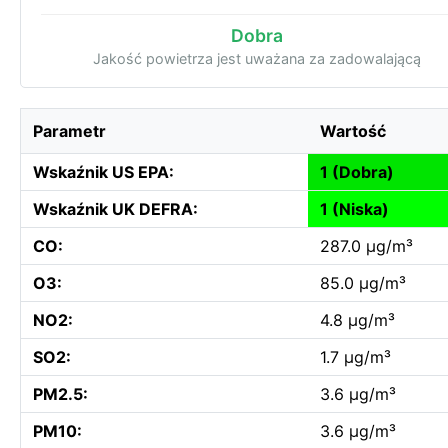
Dobra
Jakość powietrza jest uważana za zadowalającą
Parametr
Wartość
Wskaźnik US EPA:
1 (Dobra)
Wskaźnik UK DEFRA:
1 (Niska)
CO:
287.0 µg/m³
O3:
85.0 µg/m³
NO2:
4.8 µg/m³
SO2:
1.7 µg/m³
PM2.5:
3.6 µg/m³
PM10:
3.6 µg/m³