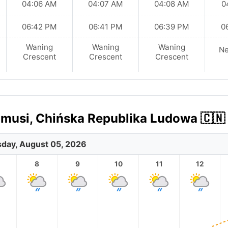
04:06 AM
04:07 AM
04:08 AM
0
06:42 PM
06:41 PM
06:39 PM
0
Waning
Waning
Waning
N
Crescent
Crescent
Crescent
musi, Chińska Republika Ludowa 🇨🇳 
day, August 05, 2026
8
9
10
11
12