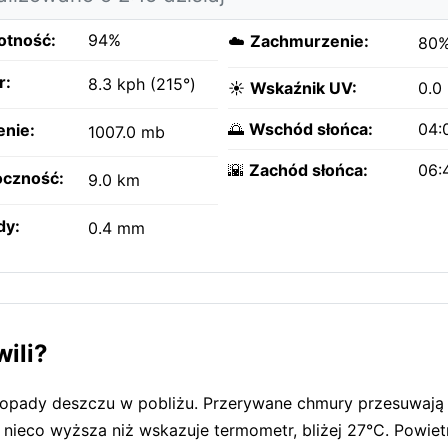
otność:
94%
☁️
Zachmurzenie:
80
r:
8.3 kph (215°)
☀️
Wskaźnik UV:
0.0
🌅
Wschód słońca:
04:
enie:
1007.0 mb
🌇
Zachód słońca:
06:
czność:
9.0 km
dy:
0.4 mm
wili?
e opady deszczu w pobliżu. Przerywane chmury przesuwają 
nieco wyższa niż wskazuje termometr, bliżej 27°C. Powietr