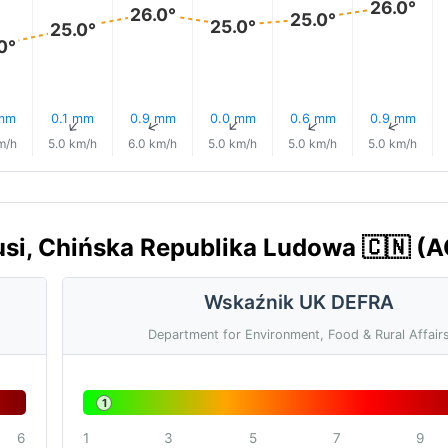
26.0°
26.0°
25.0°
25.0°
25.0°
0°
 mm
0.1 mm
0.9 mm
0.0 mm
0.6 mm
0.9 mm
↑
↑
↑
↑
↑
↑
m/h
5.0 km/h
6.0 km/h
5.0 km/h
5.0 km/h
5.0 km/h
usi, Chińska Republika Ludowa 🇨🇳 (A
Wskaźnik UK DEFRA
Department for Environment, Food & Rural Affair
1
6
1
3
5
7
9