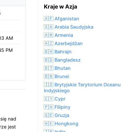
Kraje w Azja
%
🇦🇫 Afganistan
🇸🇦 Arabia Saudyjska
🇦🇲 Armenia
03 AM
🇦🇿 Azerbejdżan
45 PM
🇧🇭 Bahrajn
🇧🇩 Bangladesz
🇧🇹 Bhutan
🇧🇳 Brunei
🇮🇴 Brytyjskie Terytorium Oceanu
Indyjskiego
🇨🇾 Cypr
🇵🇭 Filipiny
🇬🇪 Gruzja
się nad
🇭🇰 Hongkong
ze jest
🇮🇳 Indie