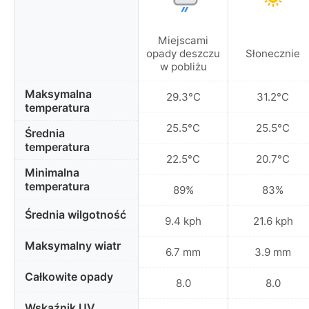
Miejscami
opady deszczu
Słonecznie
w pobliżu
Maksymalna
29.3°C
31.2°C
temperatura
25.5°C
25.5°C
Średnia
temperatura
22.5°C
20.7°C
Minimalna
temperatura
89%
83%
Średnia wilgotność
9.4 kph
21.6 kph
Maksymalny wiatr
6.7 mm
3.9 mm
Całkowite opady
8.0
8.0
Wskaźnik UV