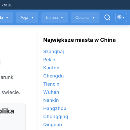
 kraje
.
🌐
yda
Azja
Europa
Oceania
▾
▼
▼
▼
▼
Największe miasta w China
Szanghaj
Pekin
Kanton
Chengdu
arunki
Tiencin
e
Wuhan
 świecie.
Nankin
Hangzhou
lika
Chongqing
Qingdao