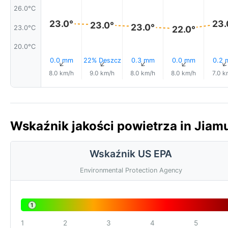
26.0°C
23.0°
23.
23.0°
23.0°
23.0°C
22.0°
20.0°C
0.0 mm
22% Deszcz
0.3 mm
0.0 mm
0.2
↑
↑
↑
↑
8.0 km/h
9.0 km/h
8.0 km/h
8.0 km/h
7.0 k
Wskaźnik jakości powietrza in Jiam
Wskaźnik US EPA
Environmental Protection Agency
1
1
2
3
4
5