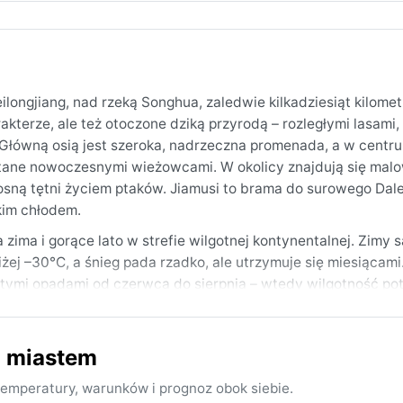
ilongjiang, nad rzeką Songhua, zaledwie kilkadziesiąt kilome
kterze, ale też otoczone dziką przyrodą – rozległymi lasami,
. Główną osią jest szeroka, nadrzeczna promenada, a w centr
atane nowoczesnymi wieżowcami. W okolicy znajdują się mal
ną tętni życiem ptaków. Jiamusi to brama do surowego Dal
kim chłodem.
zima i gorące lato w strefie wilgotnej kontynentalnej. Zimy s
ej –30°C, a śnieg pada rzadko, ale utrzymuje się miesiącami.
fitymi opadami od czerwca do sierpnia – wtedy wilgotność pot
stosunkowo suche. Pakując się na zimę, trzeba wziąć grubą kur
wełny i parasol na deszcz. Na przejście pór roku przydadzą si
m miastem
 i wczesna jesień (wrzesień), gdy temperatury są łagodne, a
w i gęstych mgieł unoszących się nad zamarzniętą rzeką – to
emperatury, warunków i prognoz obok siebie.
o kilku metrów. Latem zdarzają się gwałtowne ulewy, ale nie 