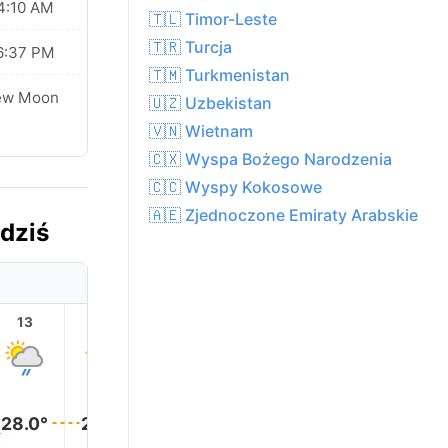
4:10 AM
🇹🇱 Timor-Leste
🇹🇷 Turcja
6:37 PM
🇹🇲 Turkmenistan
ew Moon
🇺🇿 Uzbekistan
🇻🇳 Wietnam
🇨🇽 Wyspa Bożego Narodzenia
🇨🇨 Wyspy Kokosowe
🇦🇪 Zjednoczone Emiraty Arabskie
dziś
13
14
15
16
17
18
29.0°
29.0°
29.0°
28.0°
28.0°
28.0°