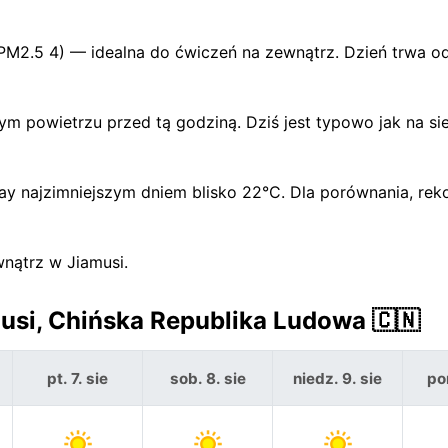
 PM2.5 4) — idealna do ćwiczeń na zewnątrz. Dzień trwa 
m powietrzu przed tą godziną. Dziś jest typowo jak na si
ay najzimniejszym dniem blisko 22°C. Dla porównania, rek
nątrz w Jiamusi.
usi, Chińska Republika Ludowa 🇨🇳
pt. 7. sie
sob. 8. sie
niedz. 9. sie
pon