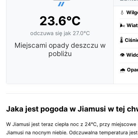
💧
Wilg
23.6°C
🌬️
Wiat
odczuwa się jak 27.0°C
🌡️
Ciśni
Miejscami opady deszczu w
pobliżu
👁️
Wido
🌧️
Opa
Jaka jest pogoda w Jiamusi w tej ch
W Jiamusi jest teraz ciepła noc z 24°C, przy miejscow
Jiamusi na nocnym niebie. Odczuwalna temperatura jest 