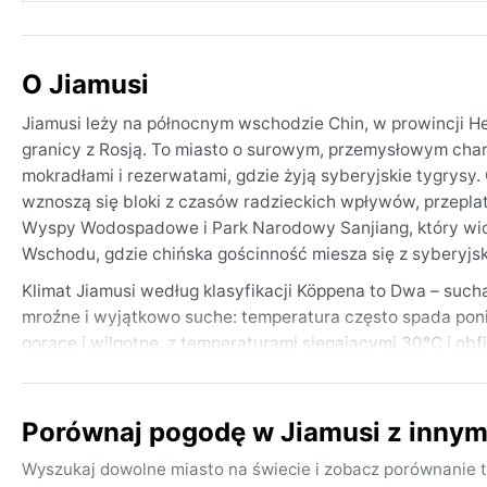
O Jiamusi
Jiamusi leży na północnym wschodzie Chin, w prowincji He
granicy z Rosją. To miasto o surowym, przemysłowym chara
mokradłami i rezerwatami, gdzie żyją syberyjskie tygrysy
wznoszą się bloki z czasów radzieckich wpływów, przepl
Wyspy Wodospadowe i Park Narodowy Sanjiang, który wios
Wschodu, gdzie chińska gościnność miesza się z syberyjs
Klimat Jiamusi według klasyfikacji Köppena to Dwa – sucha 
mroźne i wyjątkowo suche: temperatura często spada poniż
gorące i wilgotne, z temperaturami sięgającymi 30°C i ob
przytłaczająca. Wiosna i jesień są krótkie, przewiewne i 
puchową, czapkę i rękawice, a na lato lekkie ubrania z ba
Porównaj pogodę w Jiamusi z inny
Najlepszy czas na wizytę pogodowo to późna wiosna (maj)
niewielkie. Zimą Jiamusi doświadcza ekstremalnych mrozó
Wyszukaj dowolne miasto na świecie i zobacz porównanie t
zwane „mgłą syberyjską” potrafi ograniczyć widzialność d