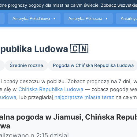
dne prognozy pogody
dla miast na całym świecie
.
Zobacz wszystkie
Ameryka Południowa
Ameryka Północna
Antarkt
▼
▼
publika Ludowa 🇨🇳
Średnie roczne
Pogoda w Chińska Republika Ludowa
 opady deszczu w pobliżu. Zobacz prognozę na 7 dni, w
je się w
Chińska Republika Ludowa
— zobacz pogodę w
Ludowa
, lub przeglądaj
najgorętsze miasta teraz
na całym
alna pogoda w Jiamusi, Chińska Repub
owa
lizowano o 2:15 dzisiaj