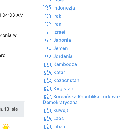
🇮🇩 Indonezja
od 04:03 AM
🇮🇶 Irak
🇮🇷 Iran
🇮🇱 Izrael
erpnia w
🇯🇵 Japonia
🇾🇪 Jemen
ord
🇯🇴 Jordania
🇰🇭 Kambodża
🇶🇦 Katar
🇰🇿 Kazachstan
🇰🇬 Kirgistan
🇰🇵 Koreańska Republika Ludowo-
Demokratyczna
. 10. sie
🇰🇼 Kuwejt
🇱🇦 Laos
🇱🇧 Liban