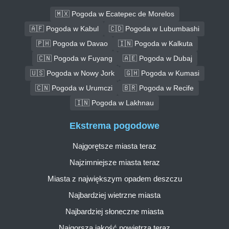
🇲🇽 Pogoda w Ecatepec de Morelos
🇦🇫 Pogoda w Kabul
🇨🇩 Pogoda w Lubumbashi
🇵🇭 Pogoda w Davao
🇮🇳 Pogoda w Kalkuta
🇨🇳 Pogoda w Fuyang
🇦🇪 Pogoda w Dubaj
🇺🇸 Pogoda w Nowy Jork
🇬🇭 Pogoda w Kumasi
🇨🇳 Pogoda w Urumczi
🇧🇷 Pogoda w Recife
🇮🇳 Pogoda w Lakhnau
Ekstrema pogodowe
Najgorętsze miasta teraz
Najzimniejsze miasta teraz
Miasta z największym opadem deszczu
Najbardziej wietrzne miasta
Najbardziej słoneczne miasta
Najgorsza jakość powietrza teraz