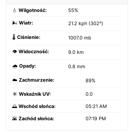
💧
Wilgotność:
55%
🌬️
Wiatr:
21.2 kph (302°)
🌡️
Ciśnienie:
1007.0 mb
👁️
Widoczność:
9.0 km
🌧️
Opady:
0.8 mm
☁️
Zachmurzenie:
89%
☀️
Wskaźnik UV:
0.0
🌅
Wschód słońca:
05:21 AM
🌇
Zachód słońca:
07:19 PM