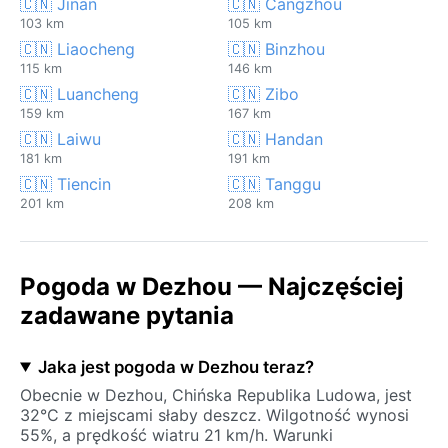
🇨🇳 Jinan
🇨🇳 Cangzhou
103 km
105 km
🇨🇳 Liaocheng
🇨🇳 Binzhou
115 km
146 km
🇨🇳 Luancheng
🇨🇳 Zibo
159 km
167 km
🇨🇳 Laiwu
🇨🇳 Handan
181 km
191 km
🇨🇳 Tiencin
🇨🇳 Tanggu
201 km
208 km
Pogoda w Dezhou — Najczęściej
zadawane pytania
Jaka jest pogoda w Dezhou teraz?
Obecnie w Dezhou, Chińska Republika Ludowa, jest
32°C z miejscami słaby deszcz. Wilgotność wynosi
55%, a prędkość wiatru 21 km/h. Warunki