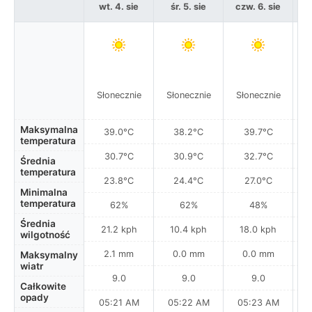
wt. 4. sie
śr. 5. sie
czw. 6. sie
Słonecznie
Słonecznie
Słonecznie
S
Maksymalna
39.0°C
38.2°C
39.7°C
temperatura
30.7°C
30.9°C
32.7°C
Średnia
temperatura
23.8°C
24.4°C
27.0°C
Minimalna
temperatura
62%
62%
48%
Średnia
21.2 kph
10.4 kph
18.0 kph
wilgotność
2.1 mm
0.0 mm
0.0 mm
Maksymalny
wiatr
9.0
9.0
9.0
Całkowite
opady
05:21 AM
05:22 AM
05:23 AM
0