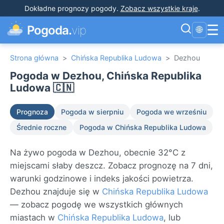
Dokładne prognozy pogody
.
Zobacz wszystkie kraje
.
☰
Pogoda.
vip
🌐
Strona główna
>
Chińska Republika Ludowa
>
Dezhou
Pogoda w Dezhou, Chińska Republika
Ludowa 🇨🇳
Prognoza
Pogoda w sierpniu
Pogoda we wrześniu
Średnie roczne
Pogoda w Chińska Republika Ludowa
Na żywo pogoda w Dezhou, obecnie 32°C z
miejscami słaby deszcz. Zobacz prognozę na 7 dni,
warunki godzinowe i indeks jakości powietrza.
Dezhou znajduje się w
Chińska Republika Ludowa
— zobacz pogodę we wszystkich głównych
miastach w
Chińska Republika Ludowa
, lub