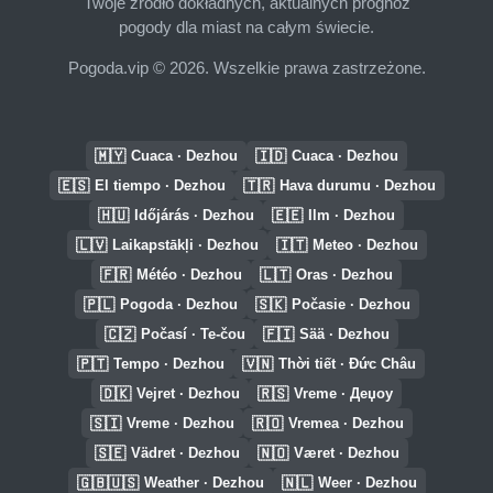
Twoje źródło dokładnych, aktualnych prognoz
pogody dla miast na całym świecie.
Pogoda.vip © 2026. Wszelkie prawa zastrzeżone.
🇲🇾
🇮🇩
Cuaca · Dezhou
Cuaca · Dezhou
🇪🇸
🇹🇷
El tiempo · Dezhou
Hava durumu · Dezhou
🇭🇺
🇪🇪
Időjárás · Dezhou
Ilm · Dezhou
🇱🇻
🇮🇹
Laikapstākļi · Dezhou
Meteo · Dezhou
🇫🇷
🇱🇹
Météo · Dezhou
Oras · Dezhou
🇵🇱
🇸🇰
Pogoda · Dezhou
Počasie · Dezhou
🇨🇿
🇫🇮
Počasí · Te-čou
Sää · Dezhou
🇵🇹
🇻🇳
Tempo · Dezhou
Thời tiết · Đức Châu
🇩🇰
🇷🇸
Vejret · Dezhou
Vreme · Деџоу
🇸🇮
🇷🇴
Vreme · Dezhou
Vremea · Dezhou
🇸🇪
🇳🇴
Vädret · Dezhou
Været · Dezhou
🇬🇧🇺🇸
🇳🇱
Weather · Dezhou
Weer · Dezhou