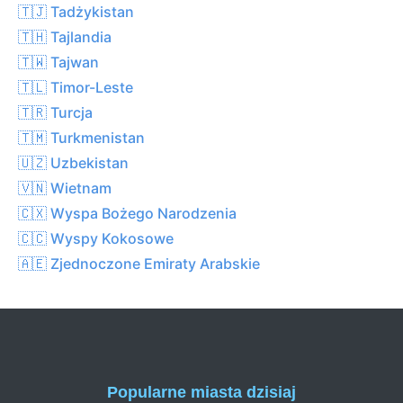
🇹🇯 Tadżykistan
🇹🇭 Tajlandia
🇹🇼 Tajwan
🇹🇱 Timor-Leste
🇹🇷 Turcja
🇹🇲 Turkmenistan
🇺🇿 Uzbekistan
🇻🇳 Wietnam
🇨🇽 Wyspa Bożego Narodzenia
🇨🇨 Wyspy Kokosowe
🇦🇪 Zjednoczone Emiraty Arabskie
Popularne miasta dzisiaj