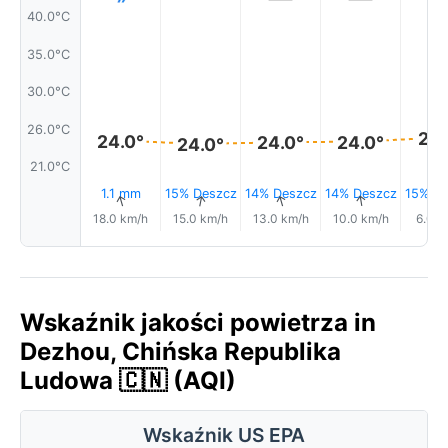
40.0°C
35.0°C
30.0°C
26.0°C
25.
24.0°
24.0°
24.0°
24.0°
21.0°C
1.1 mm
15% Deszcz
14% Deszcz
14% Deszcz
15% De
↑
↑
↑
↑
18.0 km/h
15.0 km/h
13.0 km/h
10.0 km/h
6.0 k
Wskaźnik jakości powietrza in
Dezhou, Chińska Republika
Ludowa 🇨🇳 (AQI)
Wskaźnik US EPA