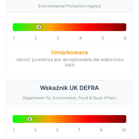
Environmental Protection Agency
2
1
2
3
4
5
6
Umiarkowana
Jakość powietrza jest akceptowalna dla większości
ludzi
Wskaźnik UK DEFRA
Department for Environment, Food & Rural Affairs
2
1
3
5
7
9
10