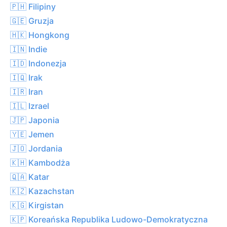
🇵🇭 Filipiny
🇬🇪 Gruzja
🇭🇰 Hongkong
🇮🇳 Indie
🇮🇩 Indonezja
🇮🇶 Irak
🇮🇷 Iran
🇮🇱 Izrael
🇯🇵 Japonia
🇾🇪 Jemen
🇯🇴 Jordania
🇰🇭 Kambodża
🇶🇦 Katar
🇰🇿 Kazachstan
🇰🇬 Kirgistan
🇰🇵 Koreańska Republika Ludowo-Demokratyczna