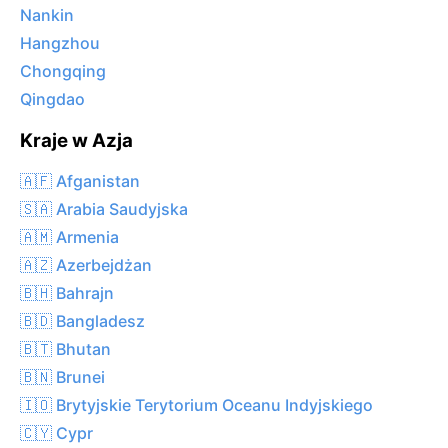
Nankin
Hangzhou
Chongqing
Qingdao
Kraje w Azja
🇦🇫 Afganistan
🇸🇦 Arabia Saudyjska
🇦🇲 Armenia
🇦🇿 Azerbejdżan
🇧🇭 Bahrajn
🇧🇩 Bangladesz
🇧🇹 Bhutan
🇧🇳 Brunei
🇮🇴 Brytyjskie Terytorium Oceanu Indyjskiego
🇨🇾 Cypr