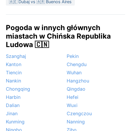
🇦🇪 Dubaj vs 🇦🇷 Buenos Aires
Pogoda w innych głównych
miastach w Chińska Republika
Ludowa 🇨🇳
Szanghaj
Pekin
Kanton
Chengdu
Tiencin
Wuhan
Nankin
Hangzhou
Chongqing
Qingdao
Harbin
Hefei
Dalian
Wuxi
Jinan
Czengczou
Kunming
Nanning
Ningbo
Zibo