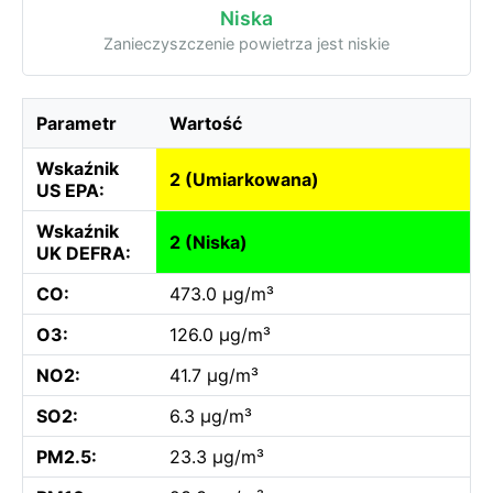
Niska
Zanieczyszczenie powietrza jest niskie
Parametr
Wartość
Wskaźnik
2 (Umiarkowana)
US EPA:
Wskaźnik
2 (Niska)
UK DEFRA:
CO:
473.0 µg/m³
O3:
126.0 µg/m³
NO2:
41.7 µg/m³
SO2:
6.3 µg/m³
PM2.5:
23.3 µg/m³