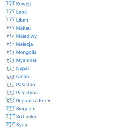
🇰🇼 Kuwejt
🇱🇦 Laos
🇱🇧 Liban
🇲🇴 Makau
🇲🇻 Malediwy
🇲🇾 Malezja
🇲🇳 Mongolia
🇲🇲 Myanmar
🇳🇵 Nepal
🇴🇲 Oman
🇵🇰 Pakistan
🇵🇸 Palestyna
🇰🇷 Republika Korei
🇸🇬 Singapur
🇱🇰 Sri Lanka
🇸🇾 Syria