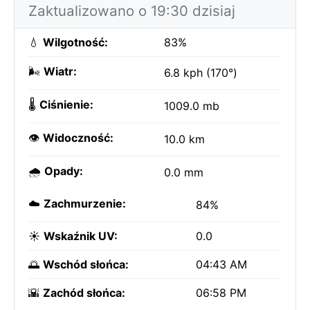
Zaktualizowano o 19:30 dzisiaj
💧
Wilgotność:
83%
🌬️
Wiatr:
6.8 kph (170°)
🌡️
Ciśnienie:
1009.0 mb
👁️
Widoczność:
10.0 km
🌧️
Opady:
0.0 mm
☁️
Zachmurzenie:
84%
☀️
Wskaźnik UV:
0.0
🌅
Wschód słońca:
04:43 AM
🌇
Zachód słońca:
06:58 PM