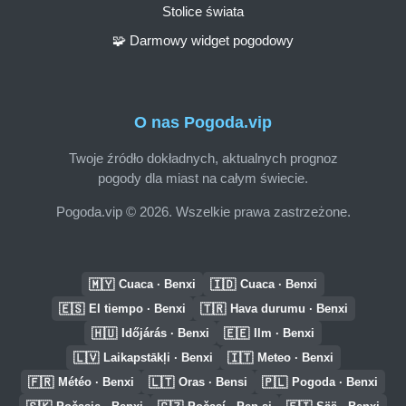
Stolice świata
🧩 Darmowy widget pogodowy
O nas Pogoda.vip
Twoje źródło dokładnych, aktualnych prognoz
pogody dla miast na całym świecie.
Pogoda.vip © 2026. Wszelkie prawa zastrzeżone.
🇲🇾
🇮🇩
Cuaca · Benxi
Cuaca · Benxi
🇪🇸
🇹🇷
El tiempo · Benxi
Hava durumu · Benxi
🇭🇺
🇪🇪
Időjárás · Benxi
Ilm · Benxi
🇱🇻
🇮🇹
Laikapstākļi · Benxi
Meteo · Benxi
🇫🇷
🇱🇹
🇵🇱
Météo · Benxi
Oras · Bensi
Pogoda · Benxi