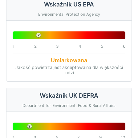
Wskaźnik US EPA
Environmental Protection Agency
2
1
2
3
4
5
6
Umiarkowana
Jakość powietrza jest akceptowalna dla większości
ludzi
Wskaźnik UK DEFRA
Department for Environment, Food & Rural Affairs
2
1
3
5
7
9
10