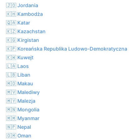
🇯🇴 Jordania
🇰🇭 Kambodża
🇶🇦 Katar
🇰🇿 Kazachstan
🇰🇬 Kirgistan
🇰🇵 Koreańska Republika Ludowo-Demokratyczna
🇰🇼 Kuwejt
🇱🇦 Laos
🇱🇧 Liban
🇲🇴 Makau
🇲🇻 Malediwy
🇲🇾 Malezja
🇲🇳 Mongolia
🇲🇲 Myanmar
🇳🇵 Nepal
🇴🇲 Oman