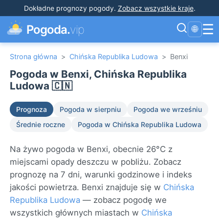
Dokładne prognozy pogody
.
Zobacz wszystkie kraje
.
☰
Pogoda.
vip
🌐
Strona główna
>
Chińska Republika Ludowa
>
Benxi
Pogoda w Benxi, Chińska Republika
Ludowa 🇨🇳
Prognoza
Pogoda w sierpniu
Pogoda we wrześniu
Średnie roczne
Pogoda w Chińska Republika Ludowa
Na żywo pogoda w Benxi, obecnie 26°C z
miejscami opady deszczu w pobliżu. Zobacz
prognozę na 7 dni, warunki godzinowe i indeks
jakości powietrza. Benxi znajduje się w
Chińska
Republika Ludowa
— zobacz pogodę we
wszystkich głównych miastach w
Chińska