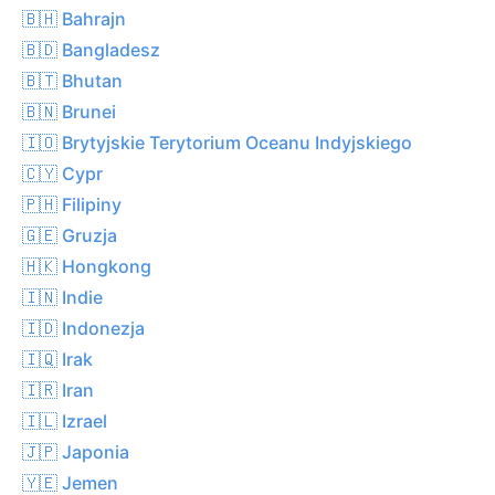
🇧🇭 Bahrajn
🇧🇩 Bangladesz
🇧🇹 Bhutan
🇧🇳 Brunei
🇮🇴 Brytyjskie Terytorium Oceanu Indyjskiego
🇨🇾 Cypr
🇵🇭 Filipiny
🇬🇪 Gruzja
🇭🇰 Hongkong
🇮🇳 Indie
🇮🇩 Indonezja
🇮🇶 Irak
🇮🇷 Iran
🇮🇱 Izrael
🇯🇵 Japonia
🇾🇪 Jemen