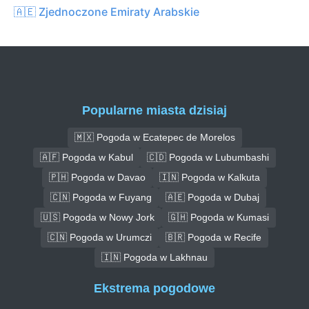
🇦🇪 Zjednoczone Emiraty Arabskie
Popularne miasta dzisiaj
🇲🇽 Pogoda w Ecatepec de Morelos
🇦🇫 Pogoda w Kabul
🇨🇩 Pogoda w Lubumbashi
🇵🇭 Pogoda w Davao
🇮🇳 Pogoda w Kalkuta
🇨🇳 Pogoda w Fuyang
🇦🇪 Pogoda w Dubaj
🇺🇸 Pogoda w Nowy Jork
🇬🇭 Pogoda w Kumasi
🇨🇳 Pogoda w Urumczi
🇧🇷 Pogoda w Recife
🇮🇳 Pogoda w Lakhnau
Ekstrema pogodowe