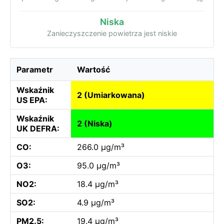
Niska
Zanieczyszczenie powietrza jest niskie
Parametr
Wartość
Wskaźnik
2 (Umiarkowana)
US EPA:
Wskaźnik
2 (Niska)
UK DEFRA:
CO:
266.0 µg/m³
O3:
95.0 µg/m³
NO2:
18.4 µg/m³
SO2:
4.9 µg/m³
PM2.5:
19.4 µg/m³