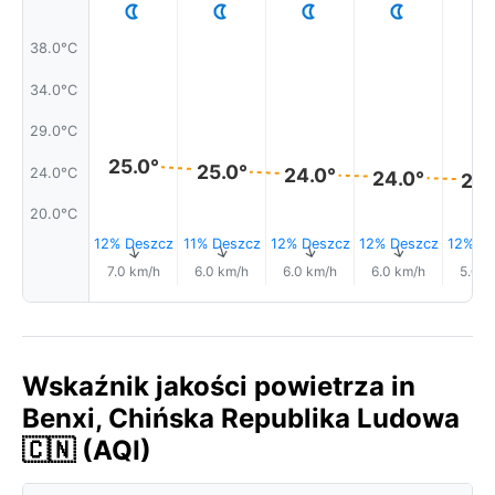
38.0°C
34.0°C
29.0°C
25.0°
25.0°
24.0°
24.0°C
24.0°
24.
20.0°C
12% Deszcz
11% Deszcz
12% Deszcz
12% Deszcz
12% De
↑
↑
↑
↑
7.0 km/h
6.0 km/h
6.0 km/h
6.0 km/h
5.0 k
Wskaźnik jakości powietrza in
Benxi, Chińska Republika Ludowa
🇨🇳 (AQI)