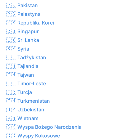
🇵🇰 Pakistan
🇵🇸 Palestyna
🇰🇷 Republika Korei
🇸🇬 Singapur
🇱🇰 Sri Lanka
🇸🇾 Syria
🇹🇯 Tadżykistan
🇹🇭 Tajlandia
🇹🇼 Tajwan
🇹🇱 Timor-Leste
🇹🇷 Turcja
🇹🇲 Turkmenistan
🇺🇿 Uzbekistan
🇻🇳 Wietnam
🇨🇽 Wyspa Bożego Narodzenia
🇨🇨 Wyspy Kokosowe