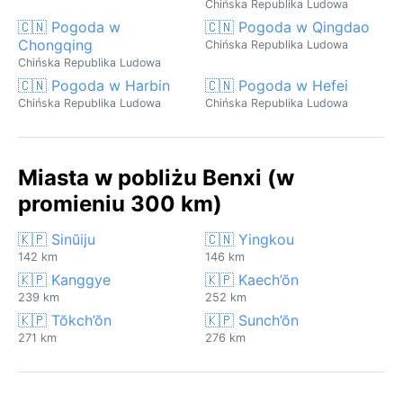
Chińska Republika Ludowa
🇨🇳 Pogoda w
🇨🇳 Pogoda w Qingdao
Chongqing
Chińska Republika Ludowa
Chińska Republika Ludowa
🇨🇳 Pogoda w Harbin
🇨🇳 Pogoda w Hefei
Chińska Republika Ludowa
Chińska Republika Ludowa
Miasta w pobliżu Benxi (w
promieniu 300 km)
🇰🇵 Sinŭiju
🇨🇳 Yingkou
142 km
146 km
🇰🇵 Kanggye
🇰🇵 Kaech’ŏn
239 km
252 km
🇰🇵 Tŏkch’ŏn
🇰🇵 Sunch’ŏn
271 km
276 km