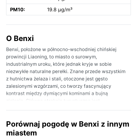
PM10:
19.8 µg/m³
O Benxi
Benxi, położone w północno-wschodniej chińskiej
prowincji Liaoning, to miasto o surowym,
industrialnym uroku, które jednak kryje w sobie
niezwykłe naturalne perełki. Znane przede wszystkim
z hutnictwa żelaza i stali, otoczone jest gęsto
zalesionymi wzgórzami, co tworzy fascynujący
kontrast między dymiącymi kominami a bujną
zielenią. Główną atrakcją turystyczną jest
spektakularna Jaskinia Wodna Benxi, system
wapiennych grot i podziemnych rzek, który przyciąga
Porównaj pogodę w Benxi z innym
miłośników przyrody z całego świata. Miasto leży w
dolinie rzeki Taizi, co nadaje mu specyficznego
miastem