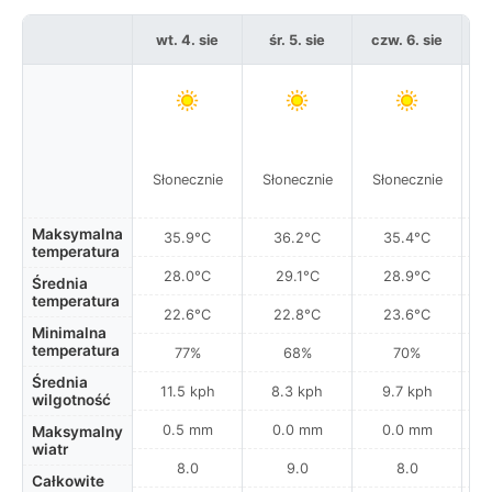
wt. 4. sie
śr. 5. sie
czw. 6. sie
Słonecznie
Słonecznie
Słonecznie
S
Maksymalna
35.9°C
36.2°C
35.4°C
temperatura
28.0°C
29.1°C
28.9°C
Średnia
temperatura
22.6°C
22.8°C
23.6°C
Minimalna
temperatura
77%
68%
70%
Średnia
11.5 kph
8.3 kph
9.7 kph
wilgotność
0.5 mm
0.0 mm
0.0 mm
Maksymalny
wiatr
8.0
9.0
8.0
Całkowite