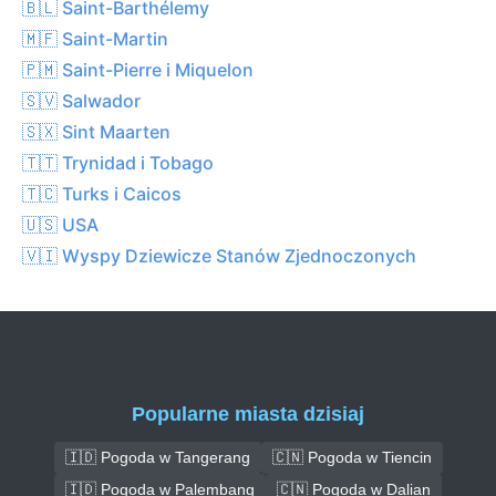
🇧🇱 Saint-Barthélemy
🇲🇫 Saint-Martin
🇵🇲 Saint-Pierre i Miquelon
🇸🇻 Salwador
🇸🇽 Sint Maarten
🇹🇹 Trynidad i Tobago
🇹🇨 Turks i Caicos
🇺🇸 USA
🇻🇮 Wyspy Dziewicze Stanów Zjednoczonych
Popularne miasta dzisiaj
🇮🇩 Pogoda w Tangerang
🇨🇳 Pogoda w Tiencin
🇮🇩 Pogoda w Palembang
🇨🇳 Pogoda w Dalian