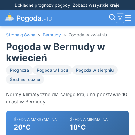
Dokładne prognozy pogody
.
Zobacz wszystkie kraje
.
☰
Pogoda.
vip
🌐
Strona główna
>
Bermudy
>
Pogoda w kwietniu
Pogoda w Bermudy w
kwiecień
Prognoza
Pogoda w lipcu
Pogoda w sierpniu
Średnie roczne
Normy klimatyczne dla całego kraju na podstawie 10
miast w Bermudy.
ŚREDNIA MAKSYMALNA
ŚREDNIA MINIMALNA
20°C
18°C