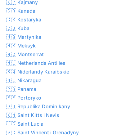
🇰🇾 Kajmany
🇨🇦 Kanada
🇨🇷 Kostaryka
🇨🇺 Kuba
🇲🇶 Martynika
🇲🇽 Meksyk
🇲🇸 Montserrat
🇳🇱 Netherlands Antilles
🇧🇶 Niderlandy Karaibskie
🇳🇮 Nikaragua
🇵🇦 Panama
🇵🇷 Portoryko
🇩🇴 Republika Dominikany
🇰🇳 Saint Kitts i Nevis
🇱🇨 Saint Lucia
🇻🇨 Saint Vincent i Grenadyny