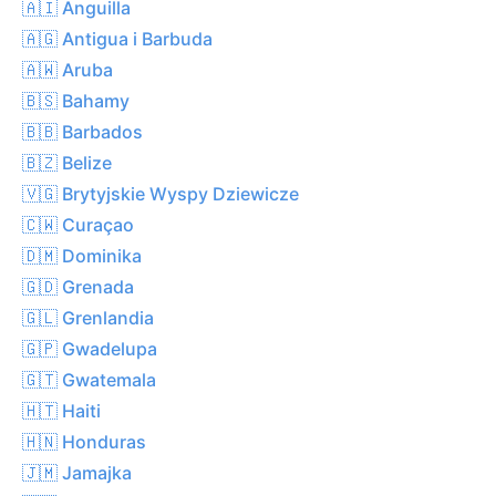
🇦🇮 Anguilla
🇦🇬 Antigua i Barbuda
🇦🇼 Aruba
🇧🇸 Bahamy
🇧🇧 Barbados
🇧🇿 Belize
🇻🇬 Brytyjskie Wyspy Dziewicze
🇨🇼 Curaçao
🇩🇲 Dominika
🇬🇩 Grenada
🇬🇱 Grenlandia
🇬🇵 Gwadelupa
🇬🇹 Gwatemala
🇭🇹 Haiti
🇭🇳 Honduras
🇯🇲 Jamajka