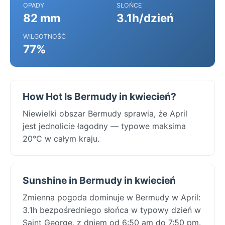
OPADY
SŁOŃCE
82 mm
3.1h/dzień
WILGOTNOŚĆ
77%
How Hot Is Bermudy in kwiecień?
Niewielki obszar Bermudy sprawia, że April
jest jednolicie łagodny — typowe maksima
20°C w całym kraju.
Sunshine in Bermudy in kwiecień
Zmienna pogoda dominuje w Bermudy w April:
3.1h bezpośredniego słońca w typowy dzień w
Saint George, z dniem od 6:50 am do 7:50 pm.