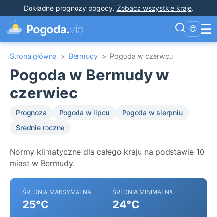
Dokładne prognozy pogody
.
Zobacz wszystkie kraje
.
☰
Pogoda.
vip
🌐
Strona główna
>
Bermudy
>
Pogoda w czerwcu
Pogoda w Bermudy w
czerwiec
Prognoza
Pogoda w lipcu
Pogoda w sierpniu
Średnie roczne
Normy klimatyczne dla całego kraju na podstawie 10
miast w Bermudy.
ŚREDNIA MAKSYMALNA
ŚREDNIA MINIMALNA
25°C
24°C