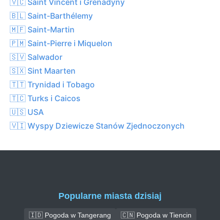
🇻🇨 Saint Vincent i Grenadyny
🇧🇱 Saint-Barthélemy
🇲🇫 Saint-Martin
🇵🇲 Saint-Pierre i Miquelon
🇸🇻 Salwador
🇸🇽 Sint Maarten
🇹🇹 Trynidad i Tobago
🇹🇨 Turks i Caicos
🇺🇸 USA
🇻🇮 Wyspy Dziewicze Stanów Zjednoczonych
Popularne miasta dzisiaj
🇮🇩 Pogoda w Tangerang
🇨🇳 Pogoda w Tiencin