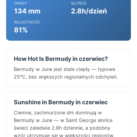
OPADY
SŁOŃCE
134 mm
2.8h/dzień
WILGOTNOŚĆ
81%
How Hot Is Bermudy in czerwiec?
Bermudy w June jest stale ciepły — typowe
25°C, bez większych regionalnych odchyleń.
Sunshine in Bermudy in czerwiec
Ciemne, zachmurzone dni dominują w
Bermudy w June — w Saint George słońce
świeci zaledwie 2.8h dziennie, a podobny
wzór utrzymuje się w większości regionów.