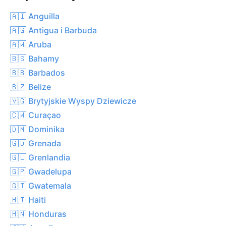
🇦🇮 Anguilla
🇦🇬 Antigua i Barbuda
🇦🇼 Aruba
🇧🇸 Bahamy
🇧🇧 Barbados
🇧🇿 Belize
🇻🇬 Brytyjskie Wyspy Dziewicze
🇨🇼 Curaçao
🇩🇲 Dominika
🇬🇩 Grenada
🇬🇱 Grenlandia
🇬🇵 Gwadelupa
🇬🇹 Gwatemala
🇭🇹 Haiti
🇭🇳 Honduras