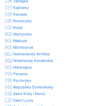
🇯🇲 Jamajka
🇰🇾 Kajmany
🇨🇦 Kanada
🇨🇷 Kostaryka
🇨🇺 Kuba
🇲🇶 Martynika
🇲🇽 Meksyk
🇲🇸 Montserrat
🇳🇱 Netherlands Antilles
🇧🇶 Niderlandy Karaibskie
🇳🇮 Nikaragua
🇵🇦 Panama
🇵🇷 Portoryko
🇩🇴 Republika Dominikany
🇰🇳 Saint Kitts i Nevis
🇱🇨 Saint Lucia