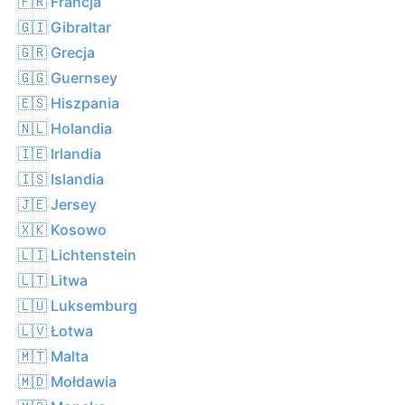
🇫🇷 Francja
🇬🇮 Gibraltar
🇬🇷 Grecja
🇬🇬 Guernsey
🇪🇸 Hiszpania
🇳🇱 Holandia
🇮🇪 Irlandia
🇮🇸 Islandia
🇯🇪 Jersey
🇽🇰 Kosowo
🇱🇮 Lichtenstein
🇱🇹 Litwa
🇱🇺 Luksemburg
🇱🇻 Łotwa
🇲🇹 Malta
🇲🇩 Mołdawia