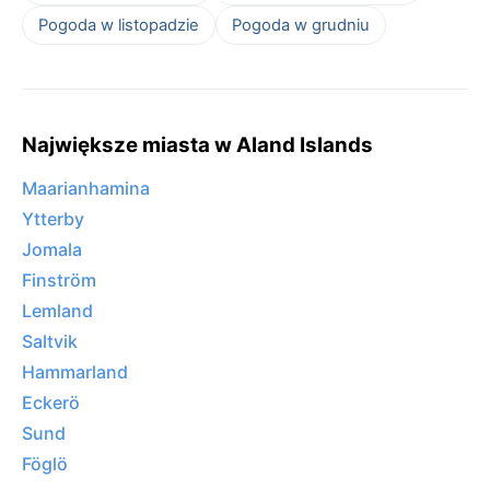
Pogoda w listopadzie
Pogoda w grudniu
Największe miasta w Aland Islands
Maarianhamina
Ytterby
Jomala
Finström
Lemland
Saltvik
Hammarland
Eckerö
Sund
Föglö