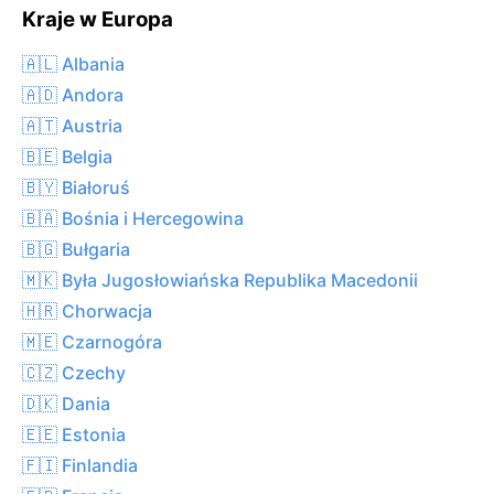
Kraje w Europa
🇦🇱 Albania
🇦🇩 Andora
🇦🇹 Austria
🇧🇪 Belgia
🇧🇾 Białoruś
🇧🇦 Bośnia i Hercegowina
🇧🇬 Bułgaria
🇲🇰 Była Jugosłowiańska Republika Macedonii
🇭🇷 Chorwacja
🇲🇪 Czarnogóra
🇨🇿 Czechy
🇩🇰 Dania
🇪🇪 Estonia
🇫🇮 Finlandia