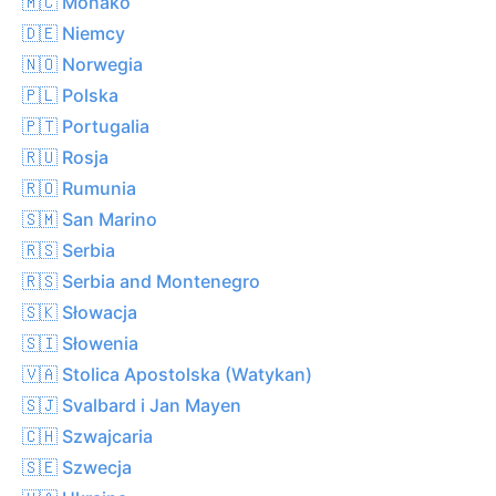
🇲🇨 Monako
🇩🇪 Niemcy
🇳🇴 Norwegia
🇵🇱 Polska
🇵🇹 Portugalia
🇷🇺 Rosja
🇷🇴 Rumunia
🇸🇲 San Marino
🇷🇸 Serbia
🇷🇸 Serbia and Montenegro
🇸🇰 Słowacja
🇸🇮 Słowenia
🇻🇦 Stolica Apostolska (Watykan)
🇸🇯 Svalbard i Jan Mayen
🇨🇭 Szwajcaria
🇸🇪 Szwecja