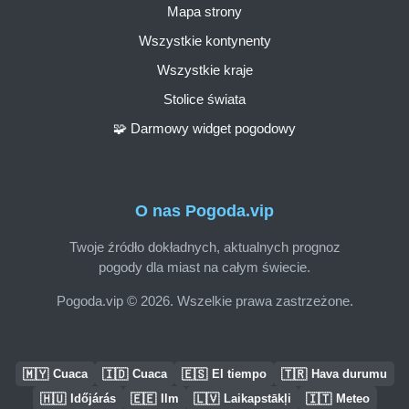
Mapa strony
Wszystkie kontynenty
Wszystkie kraje
Stolice świata
🧩 Darmowy widget pogodowy
O nas Pogoda.vip
Twoje źródło dokładnych, aktualnych prognoz
pogody dla miast na całym świecie.
Pogoda.vip © 2026. Wszelkie prawa zastrzeżone.
🇲🇾
🇮🇩
🇪🇸
🇹🇷
Cuaca
Cuaca
El tiempo
Hava durumu
🇭🇺
🇪🇪
🇱🇻
🇮🇹
Időjárás
Ilm
Laikapstākļi
Meteo