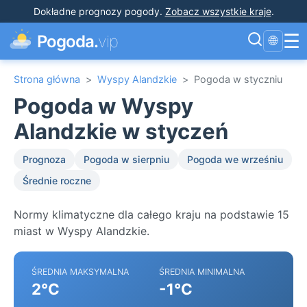
Dokładne prognozy pogody
.
Zobacz wszystkie kraje
.
☰
Pogoda.
vip
🌐
Strona główna
>
Wyspy Alandzkie
>
Pogoda w styczniu
Pogoda w Wyspy
Alandzkie w styczeń
Prognoza
Pogoda w sierpniu
Pogoda we wrześniu
Średnie roczne
Normy klimatyczne dla całego kraju na podstawie 15
miast w Wyspy Alandzkie.
ŚREDNIA MAKSYMALNA
ŚREDNIA MINIMALNA
2°C
-1°C