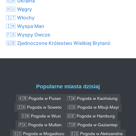
🇺🇦 Ukraina
🇭🇺 Węgry
🇮🇹 Włochy
🇮🇲 Wyspa Man
🇫🇴 Wyspy Owcze
🇬🇧 Zjednoczone Królestwo Wielkiej Brytanii
Popularne miasta dzisiaj
🇰🇷 Pogoda w Pusan
🇹🇼 Pogoda w Kaohsiung
🇿🇦 Pogoda w Soweto
🇨🇩 Pogoda w Mbuji-Mayi
🇨🇳 Pogoda w Wuxi
🇩🇪 Pogoda w Hamburg
🇵🇰 Pogoda w Multan
🇹🇷 Pogoda w Gaziantep
🇸🇴 Pogoda w Mogadiszu
🇪🇬 Pogoda w Aleksandria