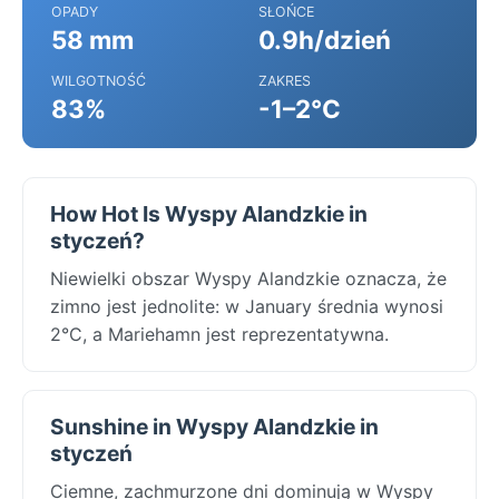
OPADY
SŁOŃCE
58 mm
0.9h/dzień
WILGOTNOŚĆ
ZAKRES
83%
-1–2°C
How Hot Is Wyspy Alandzkie in
styczeń?
Niewielki obszar Wyspy Alandzkie oznacza, że
zimno jest jednolite: w January średnia wynosi
2°C, a Mariehamn jest reprezentatywna.
Sunshine in Wyspy Alandzkie in
styczeń
Ciemne, zachmurzone dni dominują w Wyspy