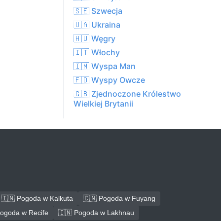
🇸🇪 Szwecja
🇺🇦 Ukraina
🇭🇺 Węgry
🇮🇹 Włochy
🇮🇲 Wyspa Man
🇫🇴 Wyspy Owcze
🇬🇧 Zjednoczone Królestwo
Wielkiej Brytanii
🇮🇳 Pogoda w Kalkuta
🇨🇳 Pogoda w Fuyang
Pogoda w Recife
🇮🇳 Pogoda w Lakhnau