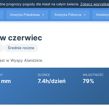
dne prognozy pogody
dla miast na całym świecie
.
Zobacz wszystkie
Ameryka Południowa
Ameryka Północna
Antarkt
▼
▼
 w czerwiec
Średnie roczne
ast w Wyspy Alandzkie.
DY
SŁOŃCE
WILGOTNOŚĆ
 mm
7.4h/dzień
79%