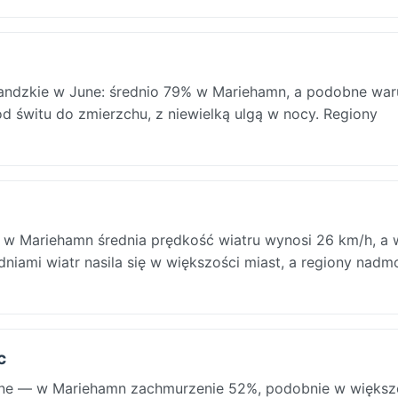
landzkie w June: średnio 79% w Mariehamn, a podobne war
 od świtu do zmierzchu, z niewielką ulgą w nocy. Regiony
 w Mariehamn średnia prędkość wiatru wynosi 26 km/h, a 
dniami wiatr nasila się w większości miast, a regiony nadm
c
ne — w Mariehamn zachmurzenie 52%, podobnie w większ