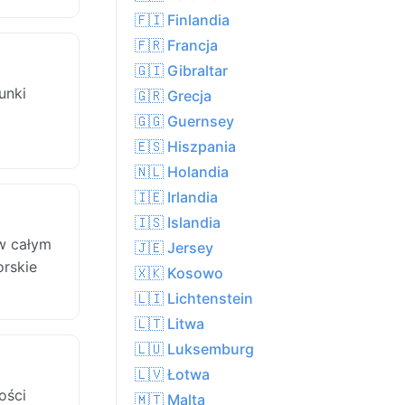
🇫🇮 Finlandia
🇫🇷 Francja
🇬🇮 Gibraltar
unki
🇬🇷 Grecja
🇬🇬 Guernsey
🇪🇸 Hiszpania
🇳🇱 Holandia
🇮🇪 Irlandia
🇮🇸 Islandia
w całym
🇯🇪 Jersey
orskie
🇽🇰 Kosowo
🇱🇮 Lichtenstein
🇱🇹 Litwa
🇱🇺 Luksemburg
🇱🇻 Łotwa
ości
🇲🇹 Malta