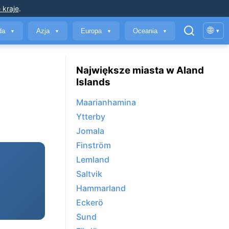
 kraje
.
🌐
yda
Azja
Europa
Oceania
▾
▼
▼
▼
▼
Największe miasta w Aland
Islands
Maarianhamina
Ytterby
Jomala
Finström
Lemland
Saltvik
Hammarland
Eckerö
Sund