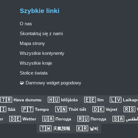
Szybkie linki
O nas
Skontaktuj się z nami
Mapa strony
Wszystkie kontynenty
Wszystkie kraje
Stolice świata
🧩 Darmowy widget pogodowy
🇹🇷
🇭🇺
🇪🇪
🇱🇻
Hava durumu
Időjárás
Ilm
Laikaps
🇮
🇵🇹
🇻🇳
🇩🇰
🇷🇸
Sää
Tempo
Thời tiết
Vejret
🇩🇪
🇺🇦
🇷🇺
🇸🇦
er
Wetter
Погода
Погода
الطق
🇹🇼
🇰🇷
天氣預報
날씨