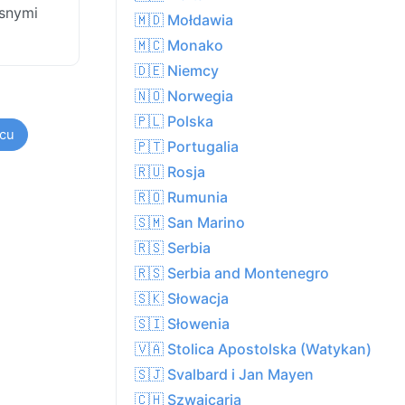
asnymi
🇲🇩 Mołdawia
🇲🇨 Monako
🇩🇪 Niemcy
🇳🇴 Norwegia
🇵🇱 Polska
cu
🇵🇹 Portugalia
🇷🇺 Rosja
🇷🇴 Rumunia
🇸🇲 San Marino
🇷🇸 Serbia
🇷🇸 Serbia and Montenegro
🇸🇰 Słowacja
🇸🇮 Słowenia
🇻🇦 Stolica Apostolska (Watykan)
🇸🇯 Svalbard i Jan Mayen
🇨🇭 Szwajcaria