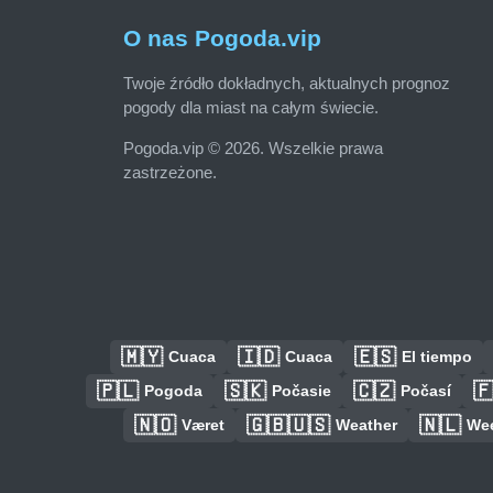
O nas Pogoda.vip
Twoje źródło dokładnych, aktualnych prognoz
pogody dla miast na całym świecie.
Pogoda.vip © 2026. Wszelkie prawa
zastrzeżone.
🇲🇾
🇮🇩
🇪🇸
Cuaca
Cuaca
El tiempo
🇵🇱
🇸🇰
🇨🇿

Pogoda
Počasie
Počasí
🇳🇴
🇬🇧🇺🇸
🇳🇱
Været
Weather
We