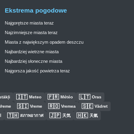
Ekstrema pogodowe
Najgorętsze miasta teraz
Najzimniejsze miasta teraz
Miasta z największym opadem deszczu
Najbardziej wietrzne miasta
Najbardziej słoneczne miasta
Najgorsza jakość powietrza teraz
🇮🇹
🇫🇷
🇱🇹
tākļi
Meteo
Météo
Oras
🇸🇮
🇷🇴
🇸🇪
Vreme
Vreme
Vremea
Vädret
🇹🇭
🇯🇵
🇭🇰
ا
สภาพอากาศ
天気
天氣