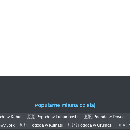
Popularne miasta dzisiaj
oda w Kabul
🇨🇩 Pogoda w Lubumbashi
🇵🇭 Pogoda w Davao
wy Jork
🇬🇭 Pogoda w Kumasi
🇨🇳 Pogoda w Urumczi
🇧🇷 