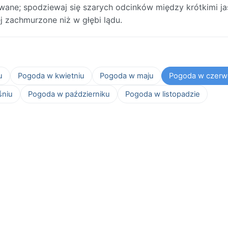
rywane; spodziewaj się szarych odcinków między krótkimi j
 zachmurzone niż w głębi lądu.
u
Pogoda w kwietniu
Pogoda w maju
Pogoda w czerw
śniu
Pogoda w październiku
Pogoda w listopadzie