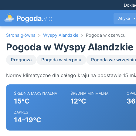
Dokła
Pogoda.
vip
Afryka
▼
Strona główna
>
Wyspy Alandzkie
>
Pogoda w czerwcu
Pogoda w Wyspy Alandzkie
Prognoza
Pogoda w sierpniu
Pogoda we wrześniu
Normy klimatyczne dla całego kraju na podstawie 15 mi
ŚREDNIA MAKSYMALNA
ŚREDNIA MINIMALNA
OPA
15°C
12°C
36
ZAKRES
14–19°C