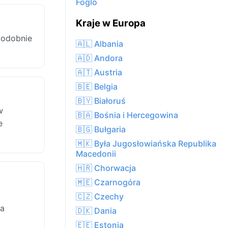
Föglö
Kraje w Europa
podobnie
🇦🇱 Albania
🇦🇩 Andora
🇦🇹 Austria
🇧🇪 Belgia
🇧🇾 Białoruś
w
🇧🇦 Bośnia i Hercegowina
e
🇧🇬 Bułgaria
🇲🇰 Była Jugosłowiańska Republika
Macedonii
🇭🇷 Chorwacja
🇲🇪 Czarnogóra
🇨🇿 Czechy
 a
🇩🇰 Dania
🇪🇪 Estonia