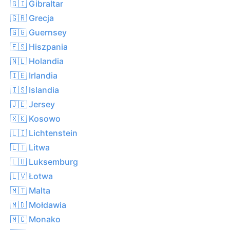
🇬🇮 Gibraltar
🇬🇷 Grecja
🇬🇬 Guernsey
🇪🇸 Hiszpania
🇳🇱 Holandia
🇮🇪 Irlandia
🇮🇸 Islandia
🇯🇪 Jersey
🇽🇰 Kosowo
🇱🇮 Lichtenstein
🇱🇹 Litwa
🇱🇺 Luksemburg
🇱🇻 Łotwa
🇲🇹 Malta
🇲🇩 Mołdawia
🇲🇨 Monako