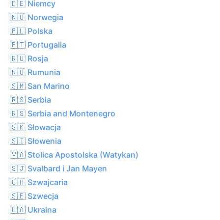
🇩🇪 Niemcy
🇳🇴 Norwegia
🇵🇱 Polska
🇵🇹 Portugalia
🇷🇺 Rosja
🇷🇴 Rumunia
🇸🇲 San Marino
🇷🇸 Serbia
🇷🇸 Serbia and Montenegro
🇸🇰 Słowacja
🇸🇮 Słowenia
🇻🇦 Stolica Apostolska (Watykan)
🇸🇯 Svalbard i Jan Mayen
🇨🇭 Szwajcaria
🇸🇪 Szwecja
🇺🇦 Ukraina