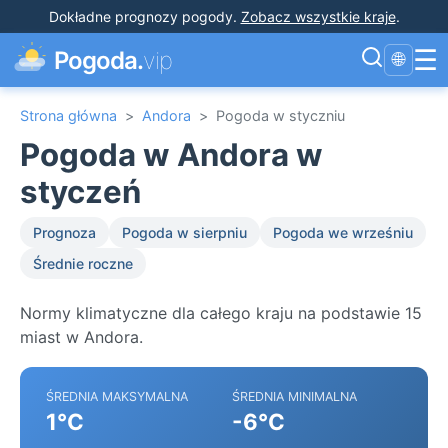
Dokładne prognozy pogody
.
Zobacz wszystkie kraje
.
☰
Pogoda.
vip
🌐
Strona główna
>
Andora
>
Pogoda w styczniu
Pogoda w Andora w
styczeń
Prognoza
Pogoda w sierpniu
Pogoda we wrześniu
Średnie roczne
Normy klimatyczne dla całego kraju na podstawie 15
miast w Andora.
ŚREDNIA MAKSYMALNA
ŚREDNIA MINIMALNA
1°C
-6°C