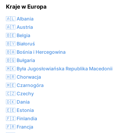
Kraje w Europa
🇦🇱 Albania
🇦🇹 Austria
🇧🇪 Belgia
🇧🇾 Białoruś
🇧🇦 Bośnia i Hercegowina
🇧🇬 Bułgaria
🇲🇰 Była Jugosłowiańska Republika Macedonii
🇭🇷 Chorwacja
🇲🇪 Czarnogóra
🇨🇿 Czechy
🇩🇰 Dania
🇪🇪 Estonia
🇫🇮 Finlandia
🇫🇷 Francja