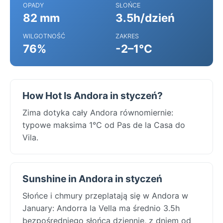
OPADY
SŁOŃCE
82 mm
3.5h/dzień
WILGOTNOŚĆ
ZAKRES
76%
-2–1°C
How Hot Is Andora in styczeń?
Zima dotyka cały Andora równomiernie:
typowe maksima 1°C od Pas de la Casa do
Vila.
Sunshine in Andora in styczeń
Słońce i chmury przeplatają się w Andora w
January: Andorra la Vella ma średnio 3.5h
bezpośredniego słońca dziennie, z dniem od