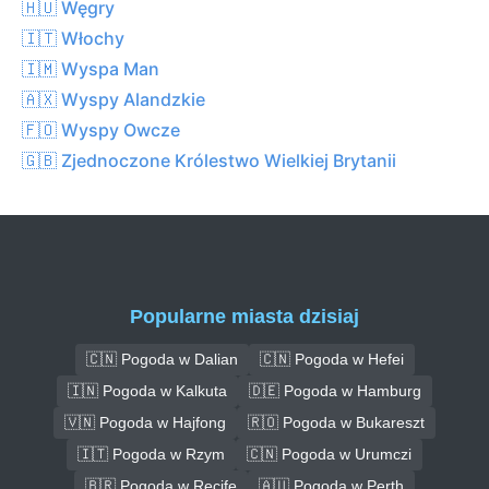
🇭🇺 Węgry
🇮🇹 Włochy
🇮🇲 Wyspa Man
🇦🇽 Wyspy Alandzkie
🇫🇴 Wyspy Owcze
🇬🇧 Zjednoczone Królestwo Wielkiej Brytanii
Popularne miasta dzisiaj
🇨🇳 Pogoda w Dalian
🇨🇳 Pogoda w Hefei
🇮🇳 Pogoda w Kalkuta
🇩🇪 Pogoda w Hamburg
🇻🇳 Pogoda w Hajfong
🇷🇴 Pogoda w Bukareszt
🇮🇹 Pogoda w Rzym
🇨🇳 Pogoda w Urumczi
🇧🇷 Pogoda w Recife
🇦🇺 Pogoda w Perth