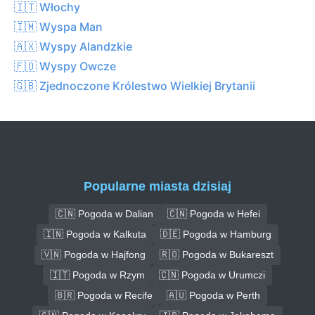
🇮🇹 Włochy
🇮🇲 Wyspa Man
🇦🇽 Wyspy Alandzkie
🇫🇴 Wyspy Owcze
🇬🇧 Zjednoczone Królestwo Wielkiej Brytanii
Popularne miasta dzisiaj
🇨🇳 Pogoda w Dalian
🇨🇳 Pogoda w Hefei
🇮🇳 Pogoda w Kalkuta
🇩🇪 Pogoda w Hamburg
🇻🇳 Pogoda w Hajfong
🇷🇴 Pogoda w Bukareszt
🇮🇹 Pogoda w Rzym
🇨🇳 Pogoda w Urumczi
🇧🇷 Pogoda w Recife
🇦🇺 Pogoda w Perth