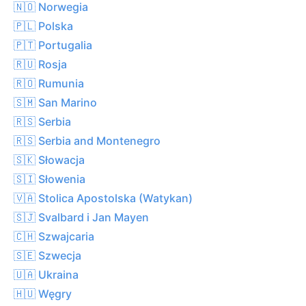
🇳🇴 Norwegia
🇵🇱 Polska
🇵🇹 Portugalia
🇷🇺 Rosja
🇷🇴 Rumunia
🇸🇲 San Marino
🇷🇸 Serbia
🇷🇸 Serbia and Montenegro
🇸🇰 Słowacja
🇸🇮 Słowenia
🇻🇦 Stolica Apostolska (Watykan)
🇸🇯 Svalbard i Jan Mayen
🇨🇭 Szwajcaria
🇸🇪 Szwecja
🇺🇦 Ukraina
🇭🇺 Węgry