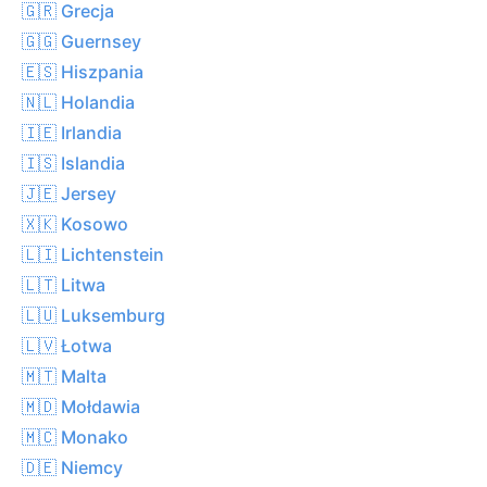
🇬🇷 Grecja
🇬🇬 Guernsey
🇪🇸 Hiszpania
🇳🇱 Holandia
🇮🇪 Irlandia
🇮🇸 Islandia
🇯🇪 Jersey
🇽🇰 Kosowo
🇱🇮 Lichtenstein
🇱🇹 Litwa
🇱🇺 Luksemburg
🇱🇻 Łotwa
🇲🇹 Malta
🇲🇩 Mołdawia
🇲🇨 Monako
🇩🇪 Niemcy