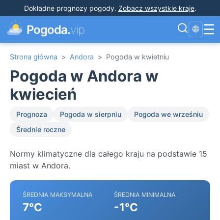
Dokładne prognozy pogody
.
Zobacz wszystkie kraje
.
☰
Pogoda.
vip
🌐
Strona główna
>
Andora
>
Pogoda w kwietniu
Pogoda w Andora w
kwiecień
Prognoza
Pogoda w sierpniu
Pogoda we wrześniu
Średnie roczne
Normy klimatyczne dla całego kraju na podstawie 15
miast w Andora.
ŚREDNIA MAKSYMALNA
ŚREDNIA MINIMALNA
7°C
-1°C