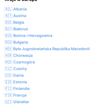
🇦🇱 Albania
🇦🇹 Austria
🇧🇪 Belgia
🇧🇾 Białoruś
🇧🇦 Bośnia i Hercegowina
🇧🇬 Bułgaria
🇲🇰 Była Jugosłowiańska Republika Macedonii
🇭🇷 Chorwacja
🇲🇪 Czarnogóra
🇨🇿 Czechy
🇩🇰 Dania
🇪🇪 Estonia
🇫🇮 Finlandia
🇫🇷 Francja
🇬🇮 Gibraltar