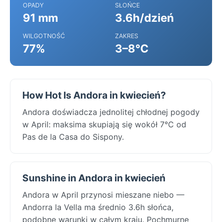
OPADY
SŁOŃCE
91 mm
3.6h/dzień
WILGOTNOŚĆ
ZAKRES
77%
3–8°C
How Hot Is Andora in kwiecień?
Andora doświadcza jednolitej chłodnej pogody
w April: maksima skupiają się wokół 7°C od
Pas de la Casa do Sispony.
Sunshine in Andora in kwiecień
Andora w April przynosi mieszane niebo —
Andorra la Vella ma średnio 3.6h słońca,
podobne warunki w całym kraju. Pochmurne