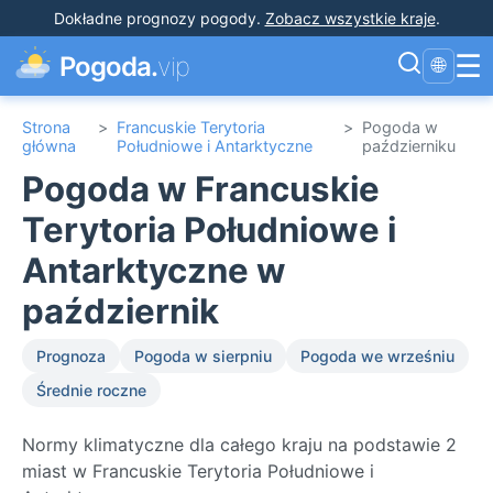
Dokładne prognozy pogody
.
Zobacz wszystkie kraje
.
☰
Pogoda.
vip
🌐
Strona
>
Francuskie Terytoria
>
Pogoda w
główna
Południowe i Antarktyczne
październiku
Pogoda w Francuskie
Terytoria Południowe i
Antarktyczne w
październik
Prognoza
Pogoda w sierpniu
Pogoda we wrześniu
Średnie roczne
Normy klimatyczne dla całego kraju na podstawie 2
miast w Francuskie Terytoria Południowe i