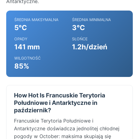
Antarktyczne.
ŚREDNIA MAKSYMALNA
ŚREDNIA MINIMALNA
5°C
3°C
OPADY
SŁOŃCE
141 mm
1.2h/dzień
WILGOTNOŚĆ
85%
How Hot Is Francuskie Terytoria
Południowe i Antarktyczne in
październik?
Francuskie Terytoria Południowe i
Antarktyczne doświadcza jednolitej chłodnej
pogody w October: maksima skupiają się