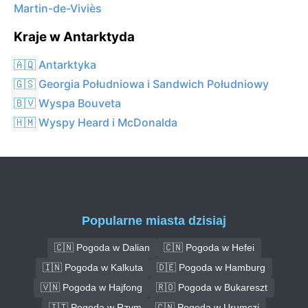
Martin-de-Viviès
Kraje w Antarktyda
🇦🇶 Antarktyka
🇬🇸 Georgia Południowa i Sandwich Południowy
🇧🇻 Wyspa Bouveta
🇭🇲 Wyspy Heard i McDonalda
Popularne miasta dzisiaj
🇨🇳 Pogoda w Dalian
🇨🇳 Pogoda w Hefei
🇮🇳 Pogoda w Kalkuta
🇩🇪 Pogoda w Hamburg
🇻🇳 Pogoda w Hajfong
🇷🇴 Pogoda w Bukareszt
🇮🇹 Pogoda w Rzym
🇨🇳 Pogoda w Urumczi