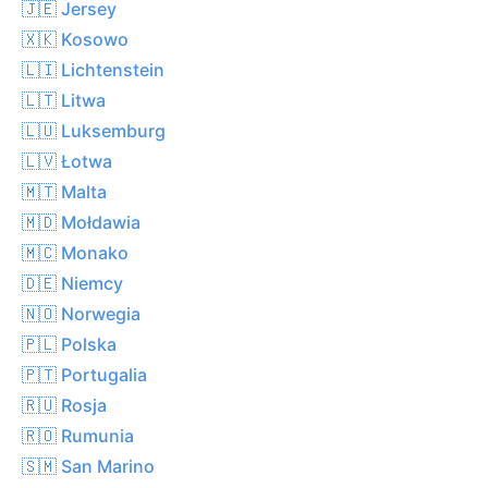
🇯🇪 Jersey
🇽🇰 Kosowo
🇱🇮 Lichtenstein
🇱🇹 Litwa
🇱🇺 Luksemburg
🇱🇻 Łotwa
🇲🇹 Malta
🇲🇩 Mołdawia
🇲🇨 Monako
🇩🇪 Niemcy
🇳🇴 Norwegia
🇵🇱 Polska
🇵🇹 Portugalia
🇷🇺 Rosja
🇷🇴 Rumunia
🇸🇲 San Marino