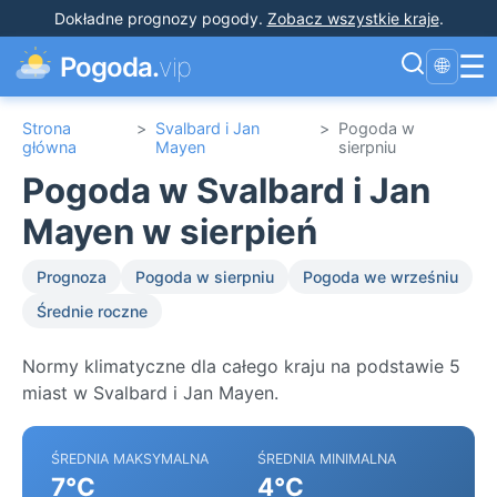
Dokładne prognozy pogody
.
Zobacz wszystkie kraje
.
☰
Pogoda.
vip
🌐
Strona
>
Svalbard i Jan
>
Pogoda w
główna
Mayen
sierpniu
Pogoda w Svalbard i Jan
Mayen w sierpień
Prognoza
Pogoda w sierpniu
Pogoda we wrześniu
Średnie roczne
Normy klimatyczne dla całego kraju na podstawie 5
miast w Svalbard i Jan Mayen.
ŚREDNIA MAKSYMALNA
ŚREDNIA MINIMALNA
7°C
4°C