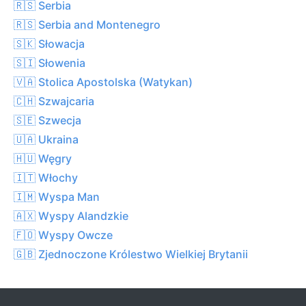
🇷🇸 Serbia
🇷🇸 Serbia and Montenegro
🇸🇰 Słowacja
🇸🇮 Słowenia
🇻🇦 Stolica Apostolska (Watykan)
🇨🇭 Szwajcaria
🇸🇪 Szwecja
🇺🇦 Ukraina
🇭🇺 Węgry
🇮🇹 Włochy
🇮🇲 Wyspa Man
🇦🇽 Wyspy Alandzkie
🇫🇴 Wyspy Owcze
🇬🇧 Zjednoczone Królestwo Wielkiej Brytanii