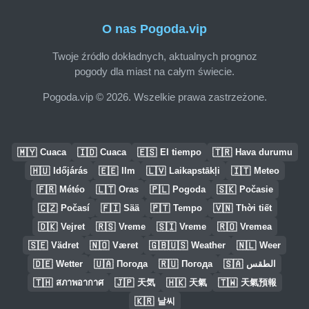
O nas Pogoda.vip
Twoje źródło dokładnych, aktualnych prognoz
pogody dla miast na całym świecie.
Pogoda.vip © 2026. Wszelkie prawa zastrzeżone.
🇲🇾
🇮🇩
🇪🇸
🇹🇷
Cuaca
Cuaca
El tiempo
Hava durumu
🇭🇺
🇪🇪
🇱🇻
🇮🇹
Időjárás
Ilm
Laikapstākļi
Meteo
🇫🇷
🇱🇹
🇵🇱
🇸🇰
Météo
Oras
Pogoda
Počasie
🇨🇿
🇫🇮
🇵🇹
🇻🇳
Počasí
Sää
Tempo
Thời tiết
🇩🇰
🇷🇸
🇸🇮
🇷🇴
Vejret
Vreme
Vreme
Vremea
🇸🇪
🇳🇴
🇬🇧🇺🇸
🇳🇱
Vädret
Været
Weather
Weer
🇩🇪
🇺🇦
🇷🇺
🇸🇦
Wetter
Погода
Погода
الطقس
🇹🇭
🇯🇵
🇭🇰
🇹🇼
สภาพอากาศ
天気
天氣
天氣預報
🇰🇷
날씨