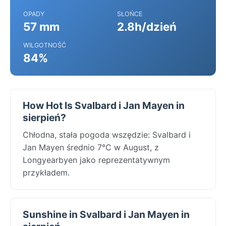
OPADY
SŁOŃCE
57 mm
2.8h/dzień
WILGOTNOŚĆ
84%
How Hot Is Svalbard i Jan Mayen in
sierpień?
Chłodna, stała pogoda wszędzie: Svalbard i
Jan Mayen średnio 7°C w August, z
Longyearbyen jako reprezentatywnym
przykładem.
Sunshine in Svalbard i Jan Mayen in