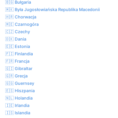
🇧🇬 Bułgaria
🇲🇰 Była Jugosłowiańska Republika Macedonii
🇭🇷 Chorwacja
🇲🇪 Czarnogóra
🇨🇿 Czechy
🇩🇰 Dania
🇪🇪 Estonia
🇫🇮 Finlandia
🇫🇷 Francja
🇬🇮 Gibraltar
🇬🇷 Grecja
🇬🇬 Guernsey
🇪🇸 Hiszpania
🇳🇱 Holandia
🇮🇪 Irlandia
🇮🇸 Islandia