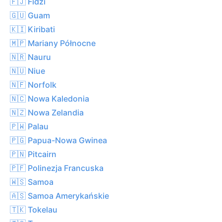
🇫🇯 Fidżi
🇬🇺 Guam
🇰🇮 Kiribati
🇲🇵 Mariany Północne
🇳🇷 Nauru
🇳🇺 Niue
🇳🇫 Norfolk
🇳🇨 Nowa Kaledonia
🇳🇿 Nowa Zelandia
🇵🇼 Palau
🇵🇬 Papua-Nowa Gwinea
🇵🇳 Pitcairn
🇵🇫 Polinezja Francuska
🇼🇸 Samoa
🇦🇸 Samoa Amerykańskie
🇹🇰 Tokelau