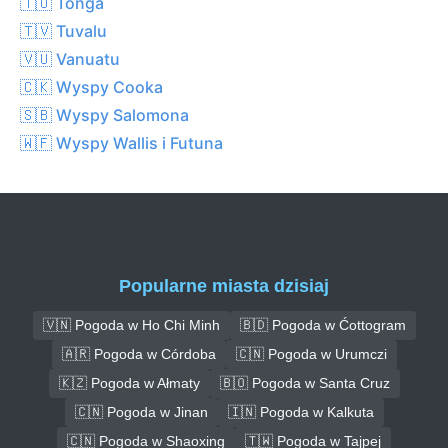
🇹🇴 Tonga
🇹🇻 Tuvalu
🇻🇺 Vanuatu
🇨🇰 Wyspy Cooka
🇸🇧 Wyspy Salomona
🇼🇫 Wyspy Wallis i Futuna
Popularne miasta dzisiaj
🇻🇳 Pogoda w Ho Chi Minh
🇧🇩 Pogoda w Ćottogram
🇦🇷 Pogoda w Córdoba
🇨🇳 Pogoda w Urumczi
🇰🇿 Pogoda w Ałmaty
🇧🇴 Pogoda w Santa Cruz
🇨🇳 Pogoda w Jinan
🇮🇳 Pogoda w Kalkuta
🇨🇳 Pogoda w Shaoxing
🇹🇼 Pogoda w Tajpej