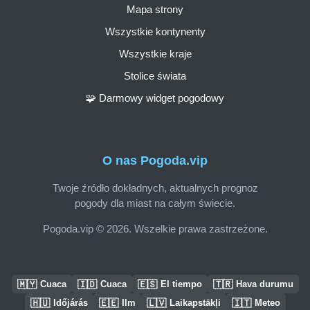
Mapa strony
Wszystkie kontynenty
Wszystkie kraje
Stolice świata
🧩 Darmowy widget pogodowy
O nas Pogoda.vip
Twoje źródło dokładnych, aktualnych prognoz
pogody dla miast na całym świecie.
Pogoda.vip © 2026. Wszelkie prawa zastrzeżone.
🇲🇾
🇮🇩
🇪🇸
🇹🇷
Cuaca
Cuaca
El tiempo
Hava durumu
🇭🇺
🇪🇪
🇱🇻
🇮🇹
Időjárás
Ilm
Laikapstākļi
Meteo