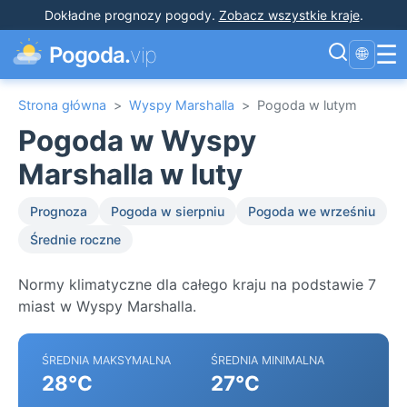
Dokładne prognozy pogody
.
Zobacz wszystkie kraje
.
☰
Pogoda.
vip
🌐
Strona główna
>
Wyspy Marshalla
>
Pogoda w lutym
Pogoda w Wyspy
Marshalla w luty
Prognoza
Pogoda w sierpniu
Pogoda we wrześniu
Średnie roczne
Normy klimatyczne dla całego kraju na podstawie 7
miast w Wyspy Marshalla.
ŚREDNIA MAKSYMALNA
ŚREDNIA MINIMALNA
28°C
27°C