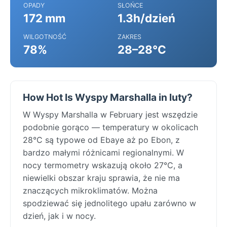
OPADY
SŁOŃCE
172 mm
1.3h/dzień
WILGOTNOŚĆ
ZAKRES
78%
28–28°C
How Hot Is Wyspy Marshalla in luty?
W Wyspy Marshalla w February jest wszędzie
podobnie gorąco — temperatury w okolicach
28°C są typowe od Ebaye aż po Ebon, z
bardzo małymi różnicami regionalnymi. W
nocy termometry wskazują około 27°C, a
niewielki obszar kraju sprawia, że nie ma
znaczących mikroklimatów. Można
spodziewać się jednolitego upału zarówno w
dzień, jak i w nocy.