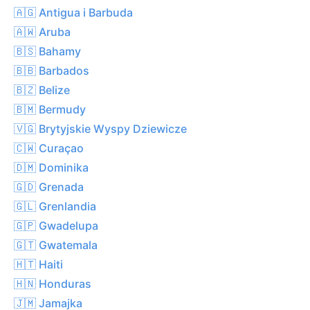
🇦🇬 Antigua i Barbuda
🇦🇼 Aruba
🇧🇸 Bahamy
🇧🇧 Barbados
🇧🇿 Belize
🇧🇲 Bermudy
🇻🇬 Brytyjskie Wyspy Dziewicze
🇨🇼 Curaçao
🇩🇲 Dominika
🇬🇩 Grenada
🇬🇱 Grenlandia
🇬🇵 Gwadelupa
🇬🇹 Gwatemala
🇭🇹 Haiti
🇭🇳 Honduras
🇯🇲 Jamajka