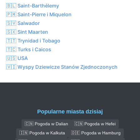
🇧🇱 Saint-Barthélemy
🇵🇲 Saint-Pierre i Miquelon
🇸🇻 Salwador
🇸🇽 Sint Maarten
🇹🇹 Trynidad i Tobago
🇹🇨 Turks i Caicos
🇺🇸 USA
🇻🇮 Wyspy Dziewicze Stanów Zjednoczonych
Popularne miasta dzisiaj
🇨🇳 Pogoda w Dalian
🇨🇳 Pogoda w Hefei
🇮🇳 Pogoda w Kalkuta
🇩🇪 Pogoda w Hamburg