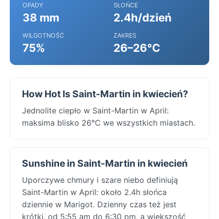
OPADY
SŁOŃCE
38 mm
2.4h/dzień
WILGOTNOŚĆ
ZAKRES
75%
26–26°C
How Hot Is Saint-Martin in kwiecień?
Jednolite ciepło w Saint-Martin w April:
maksima blisko 26°C we wszystkich miastach.
Sunshine in Saint-Martin in kwiecień
Uporczywe chmury i szare niebo definiują
Saint-Martin w April: około 2.4h słońca
dziennie w Marigot. Dzienny czas też jest
krótki, od 5:55 am do 6:30 pm, a większość