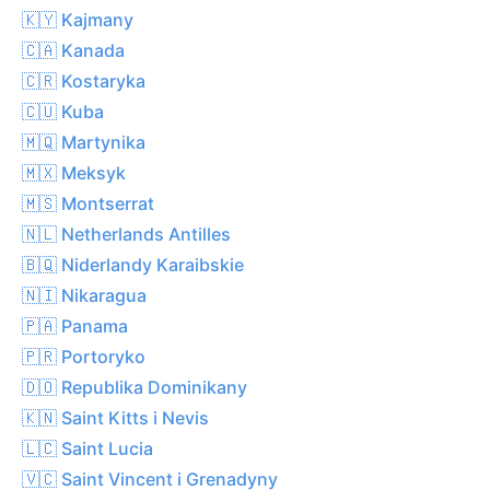
🇰🇾 Kajmany
🇨🇦 Kanada
🇨🇷 Kostaryka
🇨🇺 Kuba
🇲🇶 Martynika
🇲🇽 Meksyk
🇲🇸 Montserrat
🇳🇱 Netherlands Antilles
🇧🇶 Niderlandy Karaibskie
🇳🇮 Nikaragua
🇵🇦 Panama
🇵🇷 Portoryko
🇩🇴 Republika Dominikany
🇰🇳 Saint Kitts i Nevis
🇱🇨 Saint Lucia
🇻🇨 Saint Vincent i Grenadyny