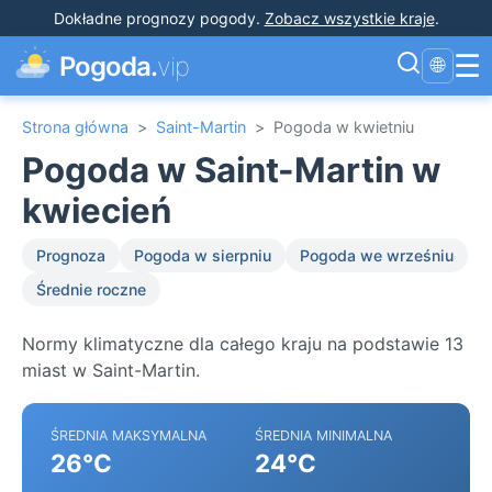
Dokładne prognozy pogody
.
Zobacz wszystkie kraje
.
☰
Pogoda.
vip
🌐
Strona główna
>
Saint-Martin
>
Pogoda w kwietniu
Pogoda w Saint-Martin w
kwiecień
Prognoza
Pogoda w sierpniu
Pogoda we wrześniu
Średnie roczne
Normy klimatyczne dla całego kraju na podstawie 13
miast w Saint-Martin.
ŚREDNIA MAKSYMALNA
ŚREDNIA MINIMALNA
26°C
24°C