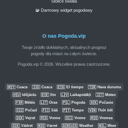
Stolice świata
🧩 Darmowy widget pogodowy
O nas Pogoda.vip
Twoje źródło dokładnych, aktualnych prognoz
pogody dla miast na całym świecie.
Pogoda.vip © 2026. Wszelkie prawa zastrzeżone.
🇲🇾
🇮🇩
🇪🇸
🇹🇷
Cuaca
Cuaca
El tiempo
Hava durumu
🇭🇺
🇪🇪
🇱🇻
🇮🇹
Időjárás
Ilm
Laikapstākļi
Meteo
🇫🇷
🇱🇹
🇵🇱
🇸🇰
Météo
Oras
Pogoda
Počasie
🇨🇿
🇫🇮
🇵🇹
🇻🇳
Počasí
Sää
Tempo
Thời tiết
🇩🇰
🇷🇸
🇸🇮
🇷🇴
Vejret
Vreme
Vreme
Vremea
🇸🇪
🇳🇴
🇬🇧🇺🇸
🇳🇱
Vädret
Været
Weather
Weer