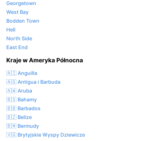
Georgetown
West Bay
Bodden Town
Hell
North Side
East End
Kraje w Ameryka Północna
🇦🇮 Anguilla
🇦🇬 Antigua i Barbuda
🇦🇼 Aruba
🇧🇸 Bahamy
🇧🇧 Barbados
🇧🇿 Belize
🇧🇲 Bermudy
🇻🇬 Brytyjskie Wyspy Dziewicze