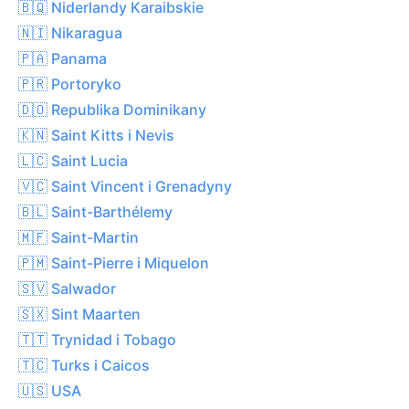
🇧🇶 Niderlandy Karaibskie
🇳🇮 Nikaragua
🇵🇦 Panama
🇵🇷 Portoryko
🇩🇴 Republika Dominikany
🇰🇳 Saint Kitts i Nevis
🇱🇨 Saint Lucia
🇻🇨 Saint Vincent i Grenadyny
🇧🇱 Saint-Barthélemy
🇲🇫 Saint-Martin
🇵🇲 Saint-Pierre i Miquelon
🇸🇻 Salwador
🇸🇽 Sint Maarten
🇹🇹 Trynidad i Tobago
🇹🇨 Turks i Caicos
🇺🇸 USA