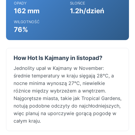
OPADY
SŁOŃCE
162 mm
1.2h/dzień
WILGOTNOŚĆ
76%
How Hot Is Kajmany in listopad?
Jednolity upał w Kajmany w November:
średnie temperatury w kraju sięgają 28°C, a
nocne minima wynoszą 27°C, niewielkie
różnice między wybrzeżem a wnętrzem.
Najgorętsze miasta, takie jak Tropical Gardens,
notują podobne odczyty do najchłodniejszych,
więc planuj na uporczywie gorącą pogodę w
całym kraju.