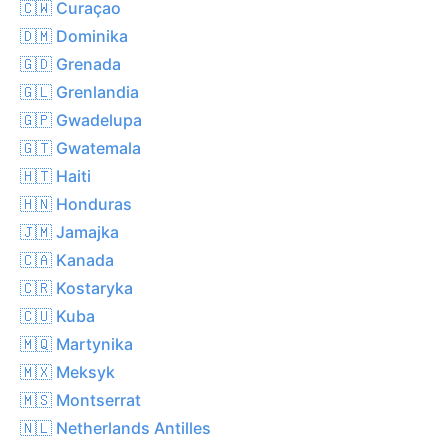
🇨🇼 Curaçao
🇩🇲 Dominika
🇬🇩 Grenada
🇬🇱 Grenlandia
🇬🇵 Gwadelupa
🇬🇹 Gwatemala
🇭🇹 Haiti
🇭🇳 Honduras
🇯🇲 Jamajka
🇨🇦 Kanada
🇨🇷 Kostaryka
🇨🇺 Kuba
🇲🇶 Martynika
🇲🇽 Meksyk
🇲🇸 Montserrat
🇳🇱 Netherlands Antilles