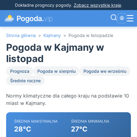
Dokładne prognozy pogody
.
Zobacz wszystkie kraje
.
☰
Pogoda.
vip
🌐
Strona główna
>
Kajmany
>
Pogoda w listopadzie
Pogoda w Kajmany w
listopad
Prognoza
Pogoda w sierpniu
Pogoda we wrześniu
Średnie roczne
Normy klimatyczne dla całego kraju na podstawie 10
miast w Kajmany.
ŚREDNIA MAKSYMALNA
ŚREDNIA MINIMALNA
28°C
27°C