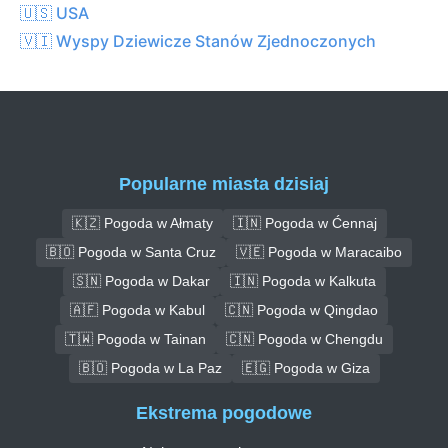
🇺🇸 USA
🇻🇮 Wyspy Dziewicze Stanów Zjednoczonych
Popularne miasta dzisiaj
🇰🇿 Pogoda w Ałmaty
🇮🇳 Pogoda w Ćennaj
🇧🇴 Pogoda w Santa Cruz
🇻🇪 Pogoda w Maracaibo
🇸🇳 Pogoda w Dakar
🇮🇳 Pogoda w Kalkuta
🇦🇫 Pogoda w Kabul
🇨🇳 Pogoda w Qingdao
🇹🇼 Pogoda w Tainan
🇨🇳 Pogoda w Chengdu
🇧🇴 Pogoda w La Paz
🇪🇬 Pogoda w Giza
Ekstrema pogodowe