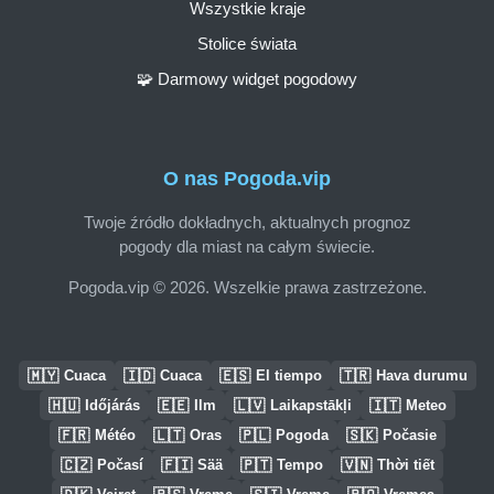
Wszystkie kraje
Stolice świata
🧩 Darmowy widget pogodowy
O nas Pogoda.vip
Twoje źródło dokładnych, aktualnych prognoz
pogody dla miast na całym świecie.
Pogoda.vip © 2026. Wszelkie prawa zastrzeżone.
🇲🇾
🇮🇩
🇪🇸
🇹🇷
Cuaca
Cuaca
El tiempo
Hava durumu
🇭🇺
🇪🇪
🇱🇻
🇮🇹
Időjárás
Ilm
Laikapstākļi
Meteo
🇫🇷
🇱🇹
🇵🇱
🇸🇰
Météo
Oras
Pogoda
Počasie
🇨🇿
🇫🇮
🇵🇹
🇻🇳
Počasí
Sää
Tempo
Thời tiết