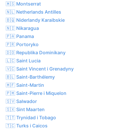
🇲🇸 Montserrat
🇳🇱 Netherlands Antilles
🇧🇶 Niderlandy Karaibskie
🇳🇮 Nikaragua
🇵🇦 Panama
🇵🇷 Portoryko
🇩🇴 Republika Dominikany
🇱🇨 Saint Lucia
🇻🇨 Saint Vincent i Grenadyny
🇧🇱 Saint-Barthélemy
🇲🇫 Saint-Martin
🇵🇲 Saint-Pierre i Miquelon
🇸🇻 Salwador
🇸🇽 Sint Maarten
🇹🇹 Trynidad i Tobago
🇹🇨 Turks i Caicos