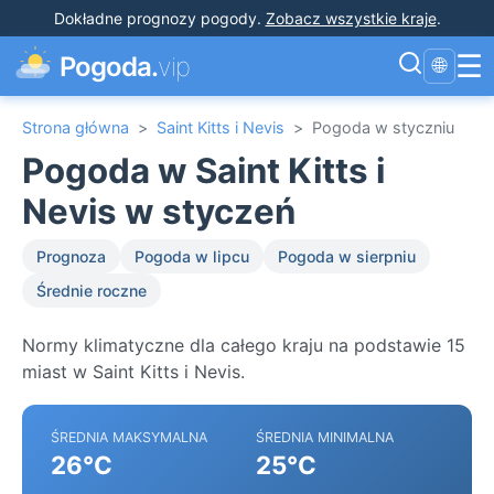
Dokładne prognozy pogody
.
Zobacz wszystkie kraje
.
☰
Pogoda.
vip
🌐
Strona główna
>
Saint Kitts i Nevis
>
Pogoda w styczniu
Pogoda w Saint Kitts i
Nevis w styczeń
Prognoza
Pogoda w lipcu
Pogoda w sierpniu
Średnie roczne
Normy klimatyczne dla całego kraju na podstawie 15
miast w Saint Kitts i Nevis.
ŚREDNIA MAKSYMALNA
ŚREDNIA MINIMALNA
26°C
25°C