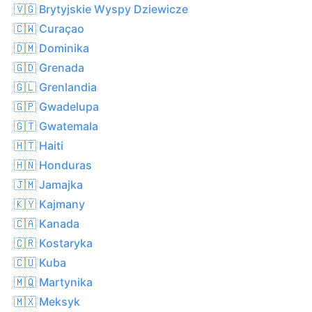
🇻🇬 Brytyjskie Wyspy Dziewicze
🇨🇼 Curaçao
🇩🇲 Dominika
🇬🇩 Grenada
🇬🇱 Grenlandia
🇬🇵 Gwadelupa
🇬🇹 Gwatemala
🇭🇹 Haiti
🇭🇳 Honduras
🇯🇲 Jamajka
🇰🇾 Kajmany
🇨🇦 Kanada
🇨🇷 Kostaryka
🇨🇺 Kuba
🇲🇶 Martynika
🇲🇽 Meksyk