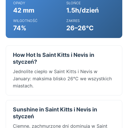
OPADY
SŁOŃCE
42 mm
1.5h/dzień
WILGOTNOŚĆ
ZAKRES
74%
26–26°C
How Hot Is Saint Kitts i Nevis in
styczeń?
Jednolite ciepło w Saint Kitts i Nevis w
January: maksima blisko 26°C we wszystkich
miastach.
Sunshine in Saint Kitts i Nevis in
styczeń
Ciemne, zachmurzone dni dominują w Saint