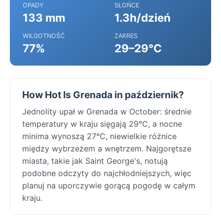
OPADY
SŁOŃCE
133 mm
1.3h/dzień
WILGOTNOŚĆ
ZAKRES
77%
29–29°C
How Hot Is Grenada in październik?
Jednolity upał w Grenada w October: średnie
temperatury w kraju sięgają 29°C, a nocne
minima wynoszą 27°C, niewielkie różnice
między wybrzeżem a wnętrzem. Najgorętsze
miasta, takie jak Saint George's, notują
podobne odczyty do najchłodniejszych, więc
planuj na uporczywie gorącą pogodę w całym
kraju.