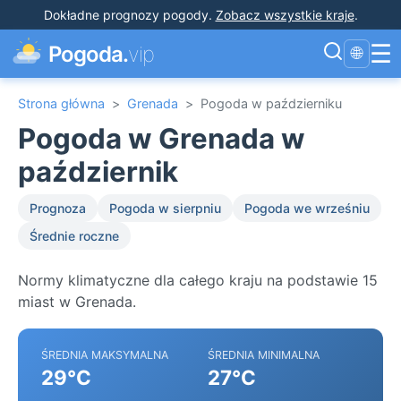
Dokładne prognozy pogody
.
Zobacz wszystkie kraje
.
☰
Pogoda.
vip
🌐
Strona główna
>
Grenada
>
Pogoda w październiku
Pogoda w Grenada w
październik
Prognoza
Pogoda w sierpniu
Pogoda we wrześniu
Średnie roczne
Normy klimatyczne dla całego kraju na podstawie 15
miast w Grenada.
ŚREDNIA MAKSYMALNA
ŚREDNIA MINIMALNA
29°C
27°C