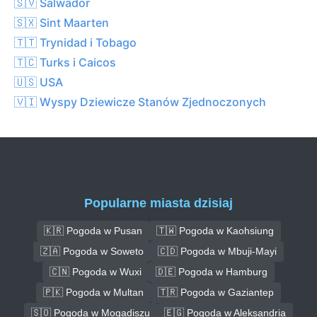
🇸🇻 Salwador
🇸🇽 Sint Maarten
🇹🇹 Trynidad i Tobago
🇹🇨 Turks i Caicos
🇺🇸 USA
🇻🇮 Wyspy Dziewicze Stanów Zjednoczonych
Popularne miasta dzisiaj
🇰🇷 Pogoda w Pusan
🇹🇼 Pogoda w Kaohsiung
🇿🇦 Pogoda w Soweto
🇨🇩 Pogoda w Mbuji-Mayi
🇨🇳 Pogoda w Wuxi
🇩🇪 Pogoda w Hamburg
🇵🇰 Pogoda w Multan
🇹🇷 Pogoda w Gaziantep
🇸🇴 Pogoda w Mogadiszu
🇪🇬 Pogoda w Aleksandria