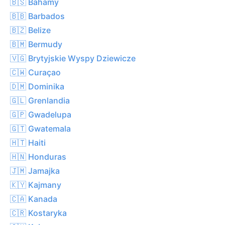
🇧🇸 Bahamy
🇧🇧 Barbados
🇧🇿 Belize
🇧🇲 Bermudy
🇻🇬 Brytyjskie Wyspy Dziewicze
🇨🇼 Curaçao
🇩🇲 Dominika
🇬🇱 Grenlandia
🇬🇵 Gwadelupa
🇬🇹 Gwatemala
🇭🇹 Haiti
🇭🇳 Honduras
🇯🇲 Jamajka
🇰🇾 Kajmany
🇨🇦 Kanada
🇨🇷 Kostaryka