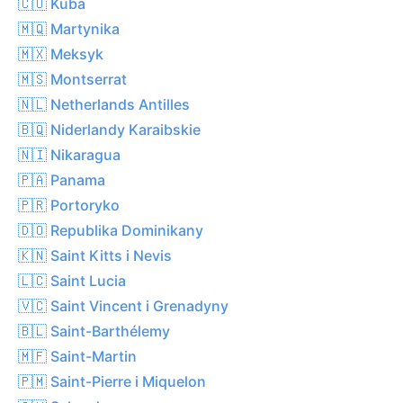
🇨🇺 Kuba
🇲🇶 Martynika
🇲🇽 Meksyk
🇲🇸 Montserrat
🇳🇱 Netherlands Antilles
🇧🇶 Niderlandy Karaibskie
🇳🇮 Nikaragua
🇵🇦 Panama
🇵🇷 Portoryko
🇩🇴 Republika Dominikany
🇰🇳 Saint Kitts i Nevis
🇱🇨 Saint Lucia
🇻🇨 Saint Vincent i Grenadyny
🇧🇱 Saint-Barthélemy
🇲🇫 Saint-Martin
🇵🇲 Saint-Pierre i Miquelon