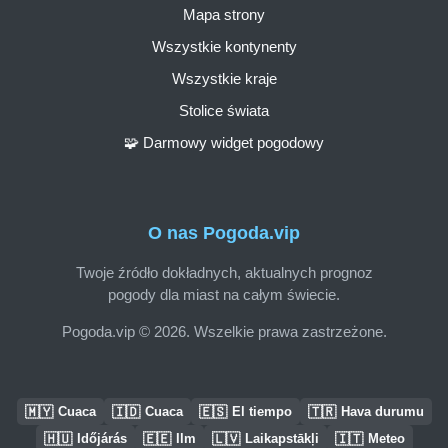
Mapa strony
Wszystkie kontynenty
Wszystkie kraje
Stolice świata
🧩 Darmowy widget pogodowy
O nas Pogoda.vip
Twoje źródło dokładnych, aktualnych prognoz
pogody dla miast na całym świecie.
Pogoda.vip © 2026. Wszelkie prawa zastrzeżone.
🇲🇾
🇮🇩
🇪🇸
🇹🇷
Cuaca
Cuaca
El tiempo
Hava durumu
🇭🇺
🇪🇪
🇱🇻
🇮🇹
Időjárás
Ilm
Laikapstākļi
Meteo