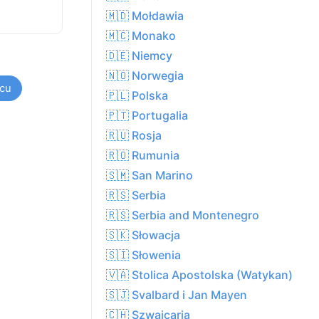
🇲🇩 Mołdawia
🇲🇨 Monako
🇩🇪 Niemcy
🇳🇴 Norwegia
cu
🇵🇱 Polska
🇵🇹 Portugalia
🇷🇺 Rosja
🇷🇴 Rumunia
🇸🇲 San Marino
🇷🇸 Serbia
🇷🇸 Serbia and Montenegro
🇸🇰 Słowacja
🇸🇮 Słowenia
🇻🇦 Stolica Apostolska (Watykan)
🇸🇯 Svalbard i Jan Mayen
🇨🇭 Szwajcaria