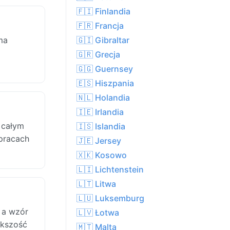
🇫🇮 Finlandia
🇫🇷 Francja
ma
🇬🇮 Gibraltar
🇬🇷 Grecja
🇬🇬 Guernsey
🇪🇸 Hiszpania
🇳🇱 Holandia
🇮🇪 Irlandia
 całym
🇮🇸 Islandia
 pracach
🇯🇪 Jersey
🇽🇰 Kosowo
🇱🇮 Lichtenstein
🇱🇹 Litwa
🇱🇺 Luksemburg
 a wzór
🇱🇻 Łotwa
ększość
🇲🇹 Malta