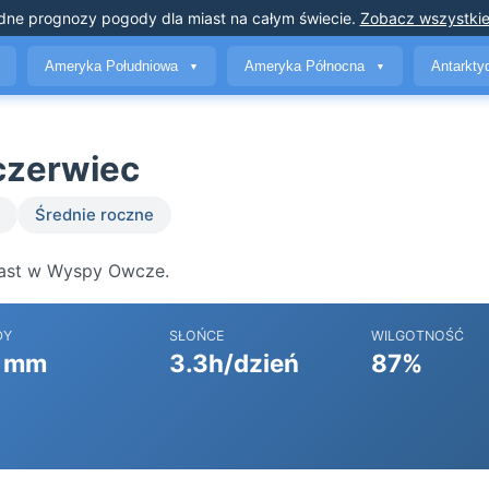
dne prognozy pogody
dla miast na całym świecie
.
Zobacz wszystkie
Ameryka Południowa
Ameryka Północna
Antarkt
▼
▼
czerwiec
Średnie roczne
iast w Wyspy Owcze.
DY
SŁOŃCE
WILGOTNOŚĆ
 mm
3.3h/dzień
87%