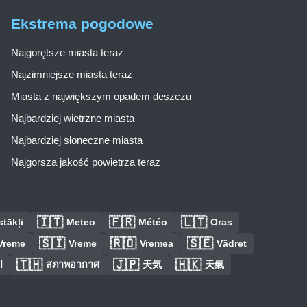
Ekstrema pogodowe
Najgorętsze miasta teraz
Najzimniejsze miasta teraz
Miasta z największym opadem deszczu
Najbardziej wietrzne miasta
Najbardziej słoneczne miasta
Najgorsza jakość powietrza teraz
🇮🇹
🇫🇷
🇱🇹
tākļi
Meteo
Météo
Oras
🇸🇮
🇷🇴
🇸🇪
Vreme
Vreme
Vremea
Vädret
🇹🇭
🇯🇵
🇭🇰
ا
สภาพอากาศ
天気
天氣