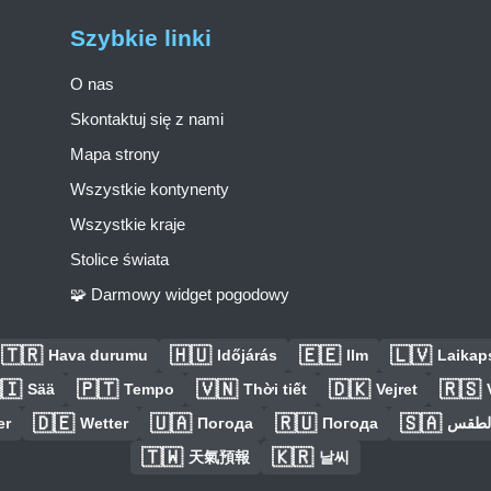
Szybkie linki
O nas
Skontaktuj się z nami
Mapa strony
Wszystkie kontynenty
Wszystkie kraje
Stolice świata
🧩 Darmowy widget pogodowy
🇹🇷
🇭🇺
🇪🇪
🇱🇻
Hava durumu
Időjárás
Ilm
Laikaps
🇮
🇵🇹
🇻🇳
🇩🇰
🇷🇸
Sää
Tempo
Thời tiết
Vejret
🇩🇪
🇺🇦
🇷🇺
🇸🇦
er
Wetter
Погода
Погода
الطق
🇹🇼
🇰🇷
天氣預報
날씨