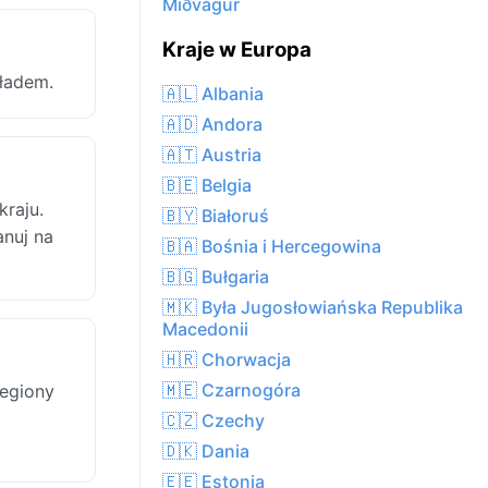
Miðvágur
Kraje w Europa
ładem.
🇦🇱 Albania
🇦🇩 Andora
🇦🇹 Austria
🇧🇪 Belgia
raju.
🇧🇾 Białoruś
anuj na
🇧🇦 Bośnia i Hercegowina
🇧🇬 Bułgaria
🇲🇰 Była Jugosłowiańska Republika
Macedonii
🇭🇷 Chorwacja
🇲🇪 Czarnogóra
regiony
🇨🇿 Czechy
🇩🇰 Dania
🇪🇪 Estonia