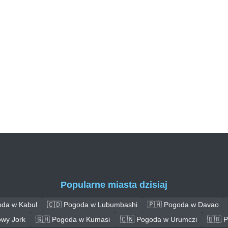
Popularne miasta dzisiaj
oda w Kabul
🇨🇩 Pogoda w Lubumbashi
🇵🇭 Pogoda w Davao
wy Jork
🇬🇭 Pogoda w Kumasi
🇨🇳 Pogoda w Urumczi
🇧🇷 