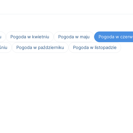
u
Pogoda w kwietniu
Pogoda w maju
Pogoda w czerw
śniu
Pogoda w październiku
Pogoda w listopadzie