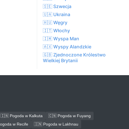
🇸🇪 Szwecja
🇺🇦 Ukraina
🇭🇺 Węgry
🇮🇹 Włochy
🇮🇲 Wyspa Man
🇦🇽 Wyspy Alandzkie
🇬🇧 Zjednoczone Królestwo
Wielkiej Brytanii
🇮🇳 Pogoda w Kalkuta
🇨🇳 Pogoda w Fuyang
Pogoda w Recife
🇮🇳 Pogoda w Lakhnau