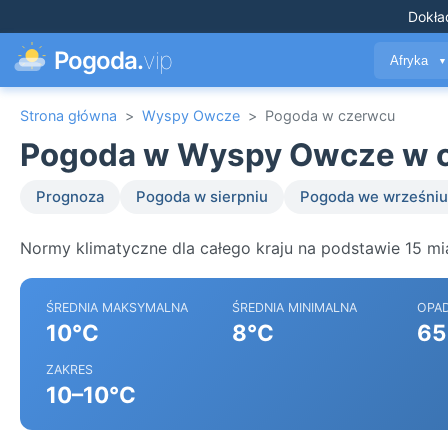
Dokła
Pogoda.
vip
Afryka
▼
Strona główna
>
Wyspy Owcze
>
Pogoda w czerwcu
Pogoda w Wyspy Owcze w 
Prognoza
Pogoda w sierpniu
Pogoda we wrześniu
Normy klimatyczne dla całego kraju na podstawie 15 m
ŚREDNIA MAKSYMALNA
ŚREDNIA MINIMALNA
OPA
10°C
8°C
65
ZAKRES
10–10°C