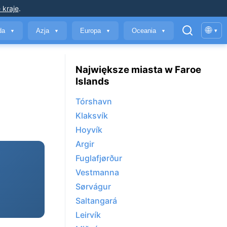
 kraje
.
🌐
yda
Azja
Europa
Oceania
▾
▼
▼
▼
▼
Największe miasta w Faroe
Islands
Tórshavn
Klaksvík
Hoyvík
Argir
Fuglafjørður
Vestmanna
Sørvágur
Saltangará
Leirvík