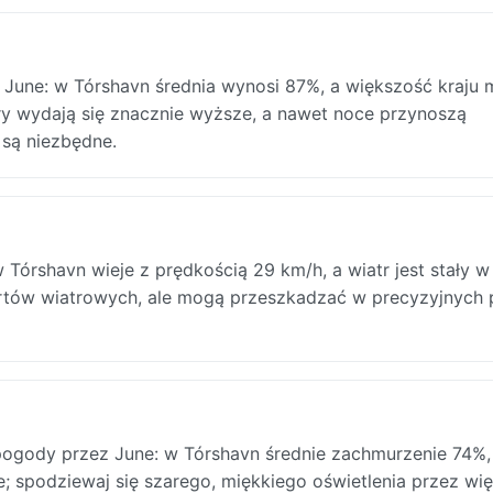
 June: w Tórshavn średnia wynosi 87%, a większość kraju 
ury wydają się znacznie wyższe, a nawet noce przynoszą
 są niezbędne.
órshavn wieje z prędkością 29 km/h, a wiatr jest stały w
portów wiatrowych, ale mogą przeszkadzać w precyzyjnych
gody przez June: w Tórshavn średnie zachmurzenie 74%,
ie; spodziewaj się szarego, miękkiego oświetlenia przez wi