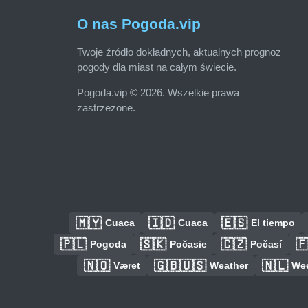
O nas Pogoda.vip
Twoje źródło dokładnych, aktualnych prognoz
pogody dla miast na całym świecie.
Pogoda.vip © 2026. Wszelkie prawa
zastrzeżone.
🇲🇾
🇮🇩
🇪🇸
Cuaca
Cuaca
El tiempo
🇵🇱
🇸🇰
🇨🇿

Pogoda
Počasie
Počasí
🇳🇴
🇬🇧🇺🇸
🇳🇱
Været
Weather
We