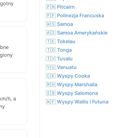
lgotny
🇵🇳 Pitcairn
🇵🇫 Polinezja Francuska
🇼🇸 Samoa
🇦🇸 Samoa Amerykańskie
🇹🇰 Tokelau
obne
🇹🇴 Tonga
egiony
🇹🇻 Tuvalu
🇻🇺 Vanuatu
🇨🇰 Wyspy Cooka
🇲🇭 Wyspy Marshalla
🇸🇧 Wyspy Salomona
km/h, a
🇼🇫 Wyspy Wallis i Futuna
ony