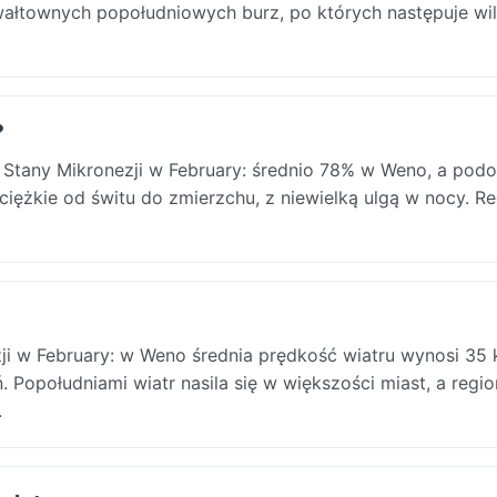
ałtownych popołudniowych burz, po których następuje wi
?
e Stany Mikronezji w February: średnio 78% w Weno, a pod
 ciężkie od świtu do zmierzchu, z niewielką ulgą w nocy. R
ji w February: w Weno średnia prędkość wiatru wynosi 35 
. Popołudniami wiatr nasila się w większości miast, a regi
.