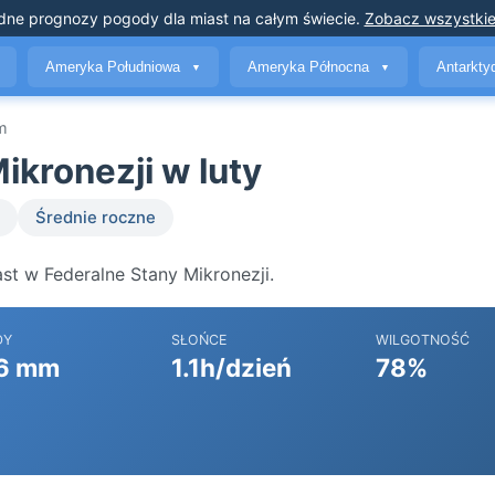
dne prognozy pogody
dla miast na całym świecie
.
Zobacz wszystkie
Ameryka Południowa
Ameryka Północna
Antarkt
▼
▼
m
kronezji w luty
Średnie roczne
st w Federalne Stany Mikronezji.
DY
SŁOŃCE
WILGOTNOŚĆ
6 mm
1.1h/dzień
78%