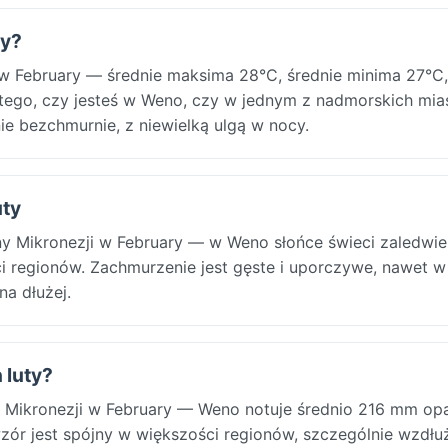
ty?
 w February — średnie maksima 28°C, średnie minima 27°C,
 tego, czy jesteś w Weno, czy w jednym z nadmorskich mias
ie bezchmurnie, z niewielką ulgą w nocy.
uty
y Mikronezji w February — w Weno słońce świeci zaledwie 
i regionów. Zachmurzenie jest gęste i uporczywe, nawet w
na dłużej.
 luty?
y Mikronezji w February — Weno notuje średnio 216 mm o
wzór jest spójny w większości regionów, szczególnie wzdłu