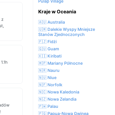
Pulap Village
Kraje w Oceania
 z
🇦🇺 Australia
t,
🇺🇲 Dalekie Wyspy Mniejsze
Stanów Zjednoczonych
🇫🇯 Fidżi
🇬🇺 Guam
🇰🇮 Kiribati
1.1h
🇲🇵 Mariany Północne
🇳🇷 Nauru
🇳🇺 Niue
🇳🇫 Norfolk
🇳🇨 Nowa Kaledonia
🇳🇿 Nowa Zelandia
padów
🇵🇼 Palau
ż
🇵🇬 Papua-Nowa Gwinea