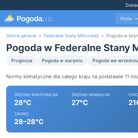
Dokła
Pogoda.
vip
Afryka
▼
Strona główna
>
Federalne Stany Mikronezji
>
Pogoda w luty
Pogoda w Federalne Stany Mi
Prognoza
Pogoda w sierpniu
Pogoda we wrześniu
Normy klimatyczne dla całego kraju na podstawie 11 mia
ŚREDNIA MAKSYMALNA
ŚREDNIA MINIMALNA
OPA
28°C
27°C
21
ZAKRES
28–28°C