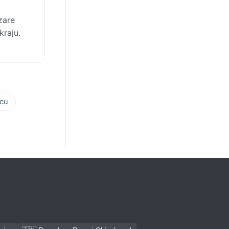
zare
kraju.
cu