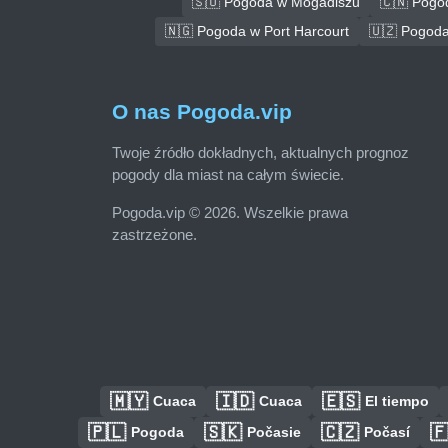
🇸🇴 Pogoda w Mogadiszu
🇨🇳 Pogo
🇳🇬 Pogoda w Port Harcourt
🇺🇿 Pogoda
O nas Pogoda.vip
Twoje źródło dokładnych, aktualnych prognoz
pogody dla miast na całym świecie.
Pogoda.vip © 2026. Wszelkie prawa
zastrzeżone.
🇲🇾
🇮🇩
🇪🇸
Cuaca
Cuaca
El tiempo
🇵🇱
🇸🇰
🇨🇿

Pogoda
Počasie
Počasí