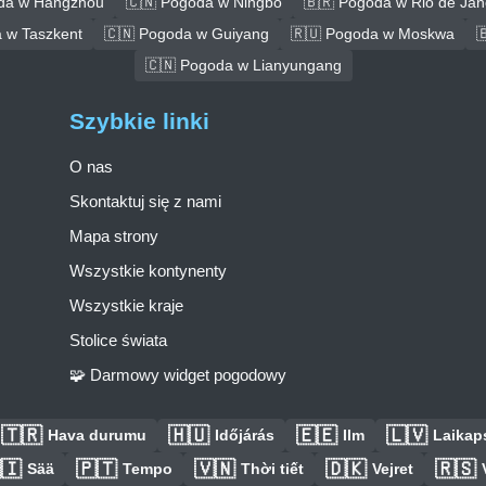
da w Hangzhou
🇨🇳 Pogoda w Ningbo
🇧🇷 Pogoda w Rio de Jan
 w Taszkent
🇨🇳 Pogoda w Guiyang
🇷🇺 Pogoda w Moskwa

🇨🇳 Pogoda w Lianyungang
Szybkie linki
O nas
Skontaktuj się z nami
Mapa strony
Wszystkie kontynenty
Wszystkie kraje
Stolice świata
🧩 Darmowy widget pogodowy
🇹🇷
🇭🇺
🇪🇪
🇱🇻
Hava durumu
Időjárás
Ilm
Laikaps
🇮
🇵🇹
🇻🇳
🇩🇰
🇷🇸
Sää
Tempo
Thời tiết
Vejret