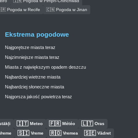
eiro
🇮🇳 Pogoda w Pimpri-Chinchwad
🇷 Pogoda w Recife
🇨🇳 Pogoda w Jinan
Ekstrema pogodowe
Najgorętsze miasta teraz
Najzimniejsze miasta teraz
Miasta z największym opadem deszczu
Najbardziej wietrzne miasta
Najbardziej słoneczne miasta
Najgorsza jakość powietrza teraz
🇮🇹
🇫🇷
🇱🇹
tākļi
Meteo
Météo
Oras
🇸🇮
🇷🇴
🇸🇪
Vreme
Vreme
Vremea
Vädret