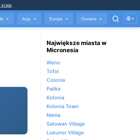
 kraje
.
🌐
yda
Azja
Europa
Oceania
▾
▼
▼
▼
▼
Największe miasta w
Micronesia
Weno
Tofol
Colonia
Palikir
Kolonia
Kolonia Town
Nema
Satowan Village
Lukunor Village