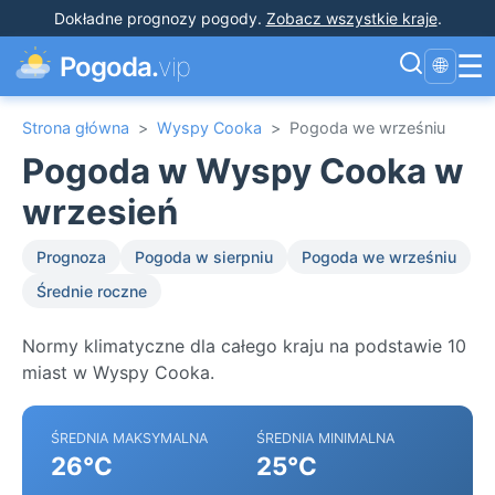
Dokładne prognozy pogody
.
Zobacz wszystkie kraje
.
☰
Pogoda.
vip
🌐
Strona główna
>
Wyspy Cooka
>
Pogoda we wrześniu
Pogoda w Wyspy Cooka w
wrzesień
Prognoza
Pogoda w sierpniu
Pogoda we wrześniu
Średnie roczne
Normy klimatyczne dla całego kraju na podstawie 10
miast w Wyspy Cooka.
ŚREDNIA MAKSYMALNA
ŚREDNIA MINIMALNA
26°C
25°C