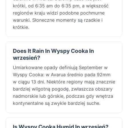
krótki, od 6:35 am do 6:35 pm, a większość
regionów kraju widzi podobne pochmurne
warunki. Słoneczne momenty są rzadkie i
krótkie.
Does It Rain In Wyspy Cooka In
wrzesień?
Umiarkowane opady definiują September w
Wyspy Cooka: w Avarua średnio pada 92mm
w ciągu 13 dni. Niektóre regiony mają znacznie
bardziej wilgotną pogodę, zwłaszcza obszary
nadmorskie lub górskie, podczas gdy wnętrza
kontynentalne są zwykle bardziej suche.
Is Wyspy Cooka Humid In wrzesień?