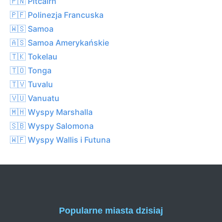
🇵🇳 Pitcairn
🇵🇫 Polinezja Francuska
🇼🇸 Samoa
🇦🇸 Samoa Amerykańskie
🇹🇰 Tokelau
🇹🇴 Tonga
🇹🇻 Tuvalu
🇻🇺 Vanuatu
🇲🇭 Wyspy Marshalla
🇸🇧 Wyspy Salomona
🇼🇫 Wyspy Wallis i Futuna
Popularne miasta dzisiaj