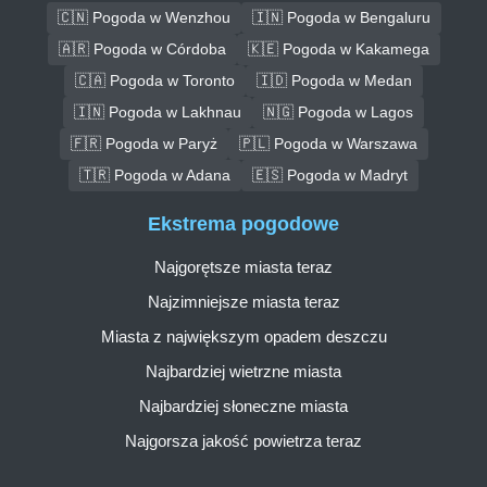
🇨🇳 Pogoda w Wenzhou
🇮🇳 Pogoda w Bengaluru
🇦🇷 Pogoda w Córdoba
🇰🇪 Pogoda w Kakamega
🇨🇦 Pogoda w Toronto
🇮🇩 Pogoda w Medan
🇮🇳 Pogoda w Lakhnau
🇳🇬 Pogoda w Lagos
🇫🇷 Pogoda w Paryż
🇵🇱 Pogoda w Warszawa
🇹🇷 Pogoda w Adana
🇪🇸 Pogoda w Madryt
Ekstrema pogodowe
Najgorętsze miasta teraz
Najzimniejsze miasta teraz
Miasta z największym opadem deszczu
Najbardziej wietrzne miasta
Najbardziej słoneczne miasta
Najgorsza jakość powietrza teraz