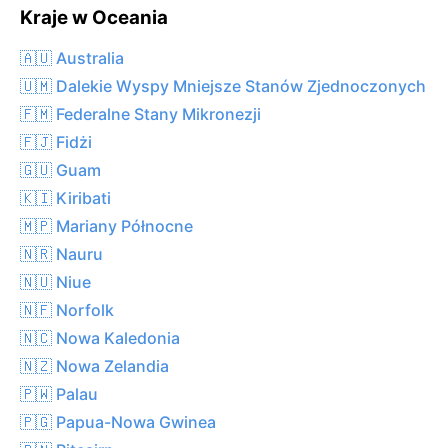
Kraje w Oceania
🇦🇺 Australia
🇺🇲 Dalekie Wyspy Mniejsze Stanów Zjednoczonych
🇫🇲 Federalne Stany Mikronezji
🇫🇯 Fidżi
🇬🇺 Guam
🇰🇮 Kiribati
🇲🇵 Mariany Północne
🇳🇷 Nauru
🇳🇺 Niue
🇳🇫 Norfolk
🇳🇨 Nowa Kaledonia
🇳🇿 Nowa Zelandia
🇵🇼 Palau
🇵🇬 Papua-Nowa Gwinea