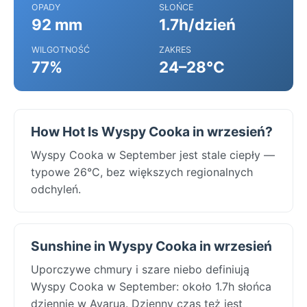
OPADY
SŁOŃCE
92 mm
1.7h/dzień
WILGOTNOŚĆ
ZAKRES
77%
24–28°C
How Hot Is Wyspy Cooka in wrzesień?
Wyspy Cooka w September jest stale ciepły —
typowe 26°C, bez większych regionalnych
odchyleń.
Sunshine in Wyspy Cooka in wrzesień
Uporczywe chmury i szare niebo definiują
Wyspy Cooka w September: około 1.7h słońca
dziennie w Avarua. Dzienny czas też jest