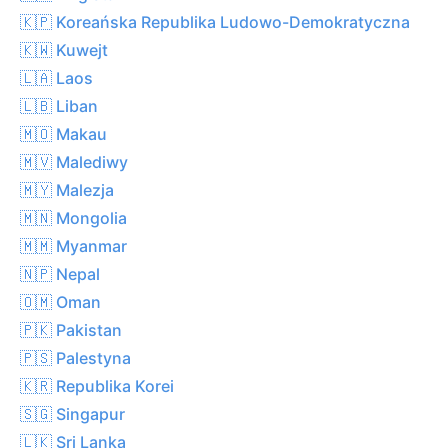
🇰🇵 Koreańska Republika Ludowo-Demokratyczna
🇰🇼 Kuwejt
🇱🇦 Laos
🇱🇧 Liban
🇲🇴 Makau
🇲🇻 Malediwy
🇲🇾 Malezja
🇲🇳 Mongolia
🇲🇲 Myanmar
🇳🇵 Nepal
🇴🇲 Oman
🇵🇰 Pakistan
🇵🇸 Palestyna
🇰🇷 Republika Korei
🇸🇬 Singapur
🇱🇰 Sri Lanka