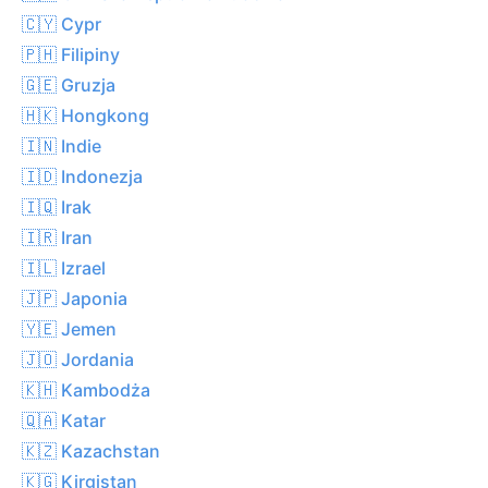
🇨🇾 Cypr
🇵🇭 Filipiny
🇬🇪 Gruzja
🇭🇰 Hongkong
🇮🇳 Indie
🇮🇩 Indonezja
🇮🇶 Irak
🇮🇷 Iran
🇮🇱 Izrael
🇯🇵 Japonia
🇾🇪 Jemen
🇯🇴 Jordania
🇰🇭 Kambodża
🇶🇦 Katar
🇰🇿 Kazachstan
🇰🇬 Kirgistan