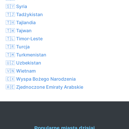
🇸🇾 Syria
🇹🇯 Tadżykistan
🇹🇭 Tajlandia
🇹🇼 Tajwan
🇹🇱 Timor-Leste
🇹🇷 Turcja
🇹🇲 Turkmenistan
🇺🇿 Uzbekistan
🇻🇳 Wietnam
🇨🇽 Wyspa Bożego Narodzenia
🇦🇪 Zjednoczone Emiraty Arabskie
Popularne miasta dzisiaj