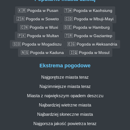
🇰🇷 Pogoda w Pusan
🇹🇼 Pogoda w Kaohsiung
🇿🇦 Pogoda w Soweto
🇨🇩 Pogoda w Mbuji-Mayi
🇨🇳 Pogoda w Wuxi
🇩🇪 Pogoda w Hamburg
🇵🇰 Pogoda w Multan
🇹🇷 Pogoda w Gaziantep
🇸🇴 Pogoda w Mogadiszu
🇪🇬 Pogoda w Aleksandria
🇳🇬 Pogoda w Kaduna
🇮🇶 Pogoda w Mosul
Ekstrema pogodowe
Najgorętsze miasta teraz
Najzimniejsze miasta teraz
Miasta z największym opadem deszczu
Najbardziej wietrzne miasta
Najbardziej słoneczne miasta
Najgorsza jakość powietrza teraz