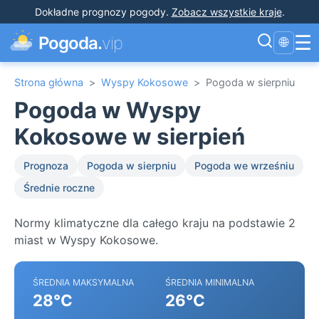
Dokładne prognozy pogody
.
Zobacz wszystkie kraje
.
☰
Pogoda.
vip
🌐
Strona główna
>
Wyspy Kokosowe
>
Pogoda w sierpniu
Pogoda w Wyspy
Kokosowe w sierpień
Prognoza
Pogoda w sierpniu
Pogoda we wrześniu
Średnie roczne
Normy klimatyczne dla całego kraju na podstawie 2
miast w Wyspy Kokosowe.
ŚREDNIA MAKSYMALNA
ŚREDNIA MINIMALNA
28°C
26°C