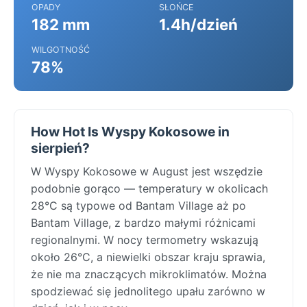
OPADY
SŁOŃCE
182 mm
1.4h/dzień
WILGOTNOŚĆ
78%
How Hot Is Wyspy Kokosowe in
sierpień?
W Wyspy Kokosowe w August jest wszędzie
podobnie gorąco — temperatury w okolicach
28°C są typowe od Bantam Village aż po
Bantam Village, z bardzo małymi różnicami
regionalnymi. W nocy termometry wskazują
około 26°C, a niewielki obszar kraju sprawia,
że nie ma znaczących mikroklimatów. Można
spodziewać się jednolitego upału zarówno w