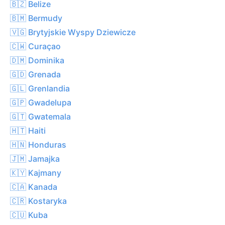
🇧🇿 Belize
🇧🇲 Bermudy
🇻🇬 Brytyjskie Wyspy Dziewicze
🇨🇼 Curaçao
🇩🇲 Dominika
🇬🇩 Grenada
🇬🇱 Grenlandia
🇬🇵 Gwadelupa
🇬🇹 Gwatemala
🇭🇹 Haiti
🇭🇳 Honduras
🇯🇲 Jamajka
🇰🇾 Kajmany
🇨🇦 Kanada
🇨🇷 Kostaryka
🇨🇺 Kuba