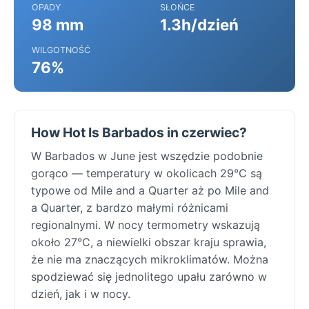
OPADY
SŁOŃCE
98 mm
1.3h/dzień
WILGOTNOŚĆ
76%
How Hot Is Barbados in czerwiec?
W Barbados w June jest wszędzie podobnie
gorąco — temperatury w okolicach 29°C są
typowe od Mile and a Quarter aż po Mile and
a Quarter, z bardzo małymi różnicami
regionalnymi. W nocy termometry wskazują
około 27°C, a niewielki obszar kraju sprawia,
że nie ma znaczących mikroklimatów. Można
spodziewać się jednolitego upału zarówno w
dzień, jak i w nocy.