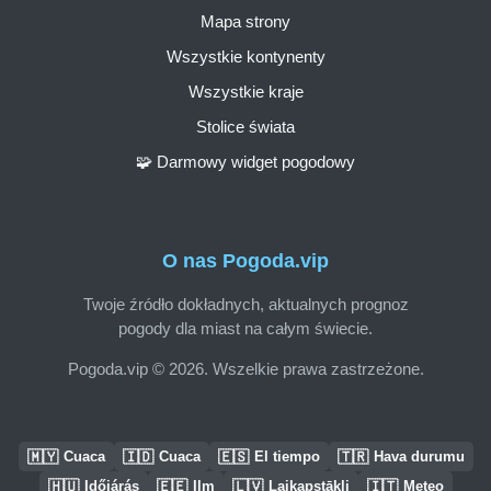
Mapa strony
Wszystkie kontynenty
Wszystkie kraje
Stolice świata
🧩 Darmowy widget pogodowy
O nas Pogoda.vip
Twoje źródło dokładnych, aktualnych prognoz
pogody dla miast na całym świecie.
Pogoda.vip © 2026. Wszelkie prawa zastrzeżone.
🇲🇾
🇮🇩
🇪🇸
🇹🇷
Cuaca
Cuaca
El tiempo
Hava durumu
🇭🇺
🇪🇪
🇱🇻
🇮🇹
Időjárás
Ilm
Laikapstākļi
Meteo