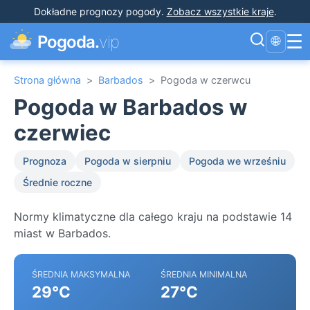
Dokładne prognozy pogody
.
Zobacz wszystkie kraje
.
☰
Pogoda.
vip
🌐
Strona główna
>
Barbados
>
Pogoda w czerwcu
Pogoda w Barbados w
czerwiec
Prognoza
Pogoda w sierpniu
Pogoda we wrześniu
Średnie roczne
Normy klimatyczne dla całego kraju na podstawie 14
miast w Barbados.
ŚREDNIA MAKSYMALNA
ŚREDNIA MINIMALNA
29°C
27°C