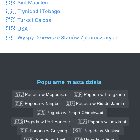
🇸🇽 Sint Maarten
🇹🇹 Trynidad i Tobago
🇹🇨 Turks i Caicos
🇺🇸 USA
🇻🇮 Wyspy Dziewicze Stanów Zjednoczonych
Popularne miasta dzisiaj
🇸🇴 Pogoda w Mogadiszu
🇨🇳 Pogoda w Hangzhou
🇨🇳 Pogoda w Ningbo
🇧🇷 Pogoda w Rio de Janeiro
🇮🇳 Pogoda w Pimpri-Chinchwad
🇳🇬 Pogoda w Port Harcourt
🇺🇿 Pogoda w Taszkent
🇨🇳 Pogoda w Guiyang
🇷🇺 Pogoda w Moskwa
🇧🇷 Pogoda w Recife
🇨🇳 Pogoda w Jinan