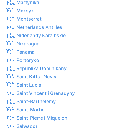
🇲🇶 Martynika
🇲🇽 Meksyk
🇲🇸 Montserrat
🇳🇱 Netherlands Antilles
🇧🇶 Niderlandy Karaibskie
🇳🇮 Nikaragua
🇵🇦 Panama
🇵🇷 Portoryko
🇩🇴 Republika Dominikany
🇰🇳 Saint Kitts i Nevis
🇱🇨 Saint Lucia
🇻🇨 Saint Vincent i Grenadyny
🇧🇱 Saint-Barthélemy
🇲🇫 Saint-Martin
🇵🇲 Saint-Pierre i Miquelon
🇸🇻 Salwador